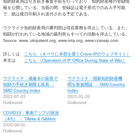
知的財産局は引き続き審査手続を行っており、知的財産権の登録情
報を公開している。当面の間、登録証は電子形式でのみ入手可能
で、紙は後日印刷され送付される予定である。
ウクライナ知的財産局の審判部は現在業務を停止している。また、
戦闘が行われている地域の裁判所もすべての活動を停止している。
Source: www. ukrpatent.org; www.inta.org; www.craneip.com
詳しくは
こちら （キーウに本部を置くCrane IPのウェブサイト）
本文は
こちら （Operation of IP Office During State of War）
ウクライナ：戒厳令の延長で
ウクライナ：国家知的財産機
知財の手続き期限も延長 －
関を新規開設 － SMD Country
SMD Country Index
Index
2022-07-03
2021-01-26
Outbound
Outbound
COVID19：東南アジアの状況
（4/1） － Tilleke & Gibbins
2020-04-01
Outbound