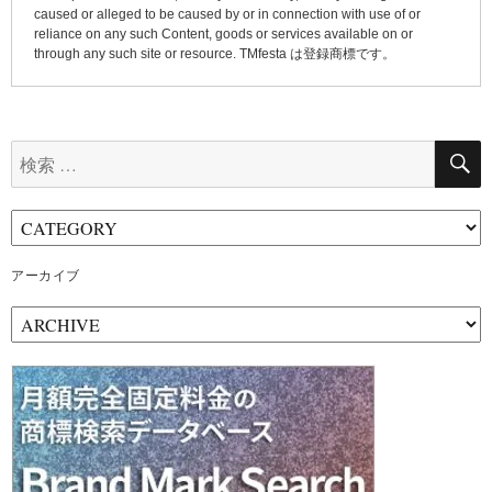
caused or alleged to be caused by or in connection with use of or
reliance on any such Content, goods or services available on or
through any such site or resource. TMfesta は登録商標です。
検
索:
アーカイブ
ア
ー
カ
イ
ブ