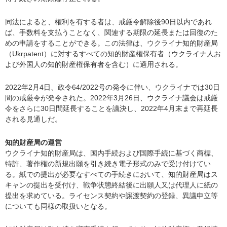
同法によると、権利を有する者は、戒厳令解除後90日以内であれ
ば、手数料を支払うことなく、関連する期限の延長または回復のた
めの申請をすることができる。この法律は、ウクライナ知的財産局
（Ukrpatent）に対するすべての知的財産権保有者（ウクライナ人お
よび外国人の知的財産権保有者を含む）に適用される。
2022年2月4日、政令64/2022号の発令に伴い、ウクライナでは30日
間の戒厳令が発令された。2022年3月26日、ウクライナ議会は戒厳
令をさらに30日間延長することを議決し、2022年4月末まで再延長
される見通しだ。
知的財産局の運営
ウクライナ知的財産局は、国内手続および国際手続に基づく商標、
特許、著作権の新規出願を引き続き電子形式のみで受け付けてい
る。紙での提出が必要なすべての手続きにおいて、知的財産局はス
キャンの提出を受付け、戦争状態終結後に出願人又は代理人に紙の
提出を求めている。ライセンス契約や譲渡契約の登録、異議申立等
についても同様の取扱いとなる。