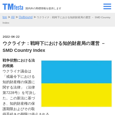
国内外の商標情報を提供します
>
>
>
top
All
Outbound
ウクライナ：戦時下における知的財産局の運営 － SMD Country
SEMINAR/EVENT
セミナー/イベント
Index
ABOUT
当サイトについて
2022-04-22
ウクライナ：戦時下における知的財産局の運営 －
CONTRIBUTORS
情報提供者
SMD Country Index
戦争状態における法
CONTACT
お問い合わせ
的根拠
ウクライナ議会は
「戒厳令下における
知的財産権の保護に
関する法律」（法律
第7228号）を可決し
た。この新法に基づ
き、知的財産権の保
護期限およびその取
得手続きの期限は停止される。