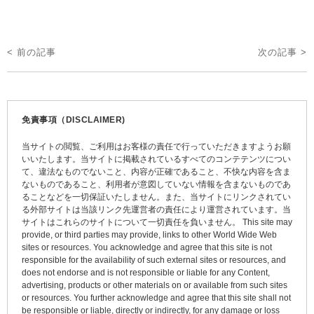
投
< 前の記事
次の記事 >
稿
ナ
ビ
免責事項（DISCLAIMER)
ゲ
当サイトの閲覧、ご利用はお客様の責任で行っていただきますようお願
ー
いいたします。当サイトに掲載されているすべてのコンテテンツについ
て、違法なものでないこと、内容が正確であること、不快な内容を含ま
シ
ないものであること、利用者が意図していない情報を含まないものであ
ョ
ることなどを一切保証いたしません。また、当サイトにリンクされてい
る外部サイトは当該リンク先運営者の責任により運営されています。当
ン
サイトはこれらのサイトについて一切責任を負いません。 This site may
provide, or third parties may provide, links to other World Wide Web
sites or resources. You acknowledge and agree that this site is not
responsible for the availability of such external sites or resources, and
does not endorse and is not responsible or liable for any Content,
advertising, products or other materials on or available from such sites
or resources. You further acknowledge and agree that this site shall not
be responsible or liable, directly or indirectly, for any damage or loss