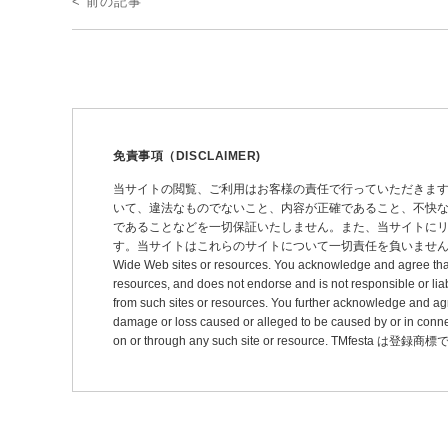
< 前の記事
稿
ナ
ビ
ゲ
ー
免責事項（DISCLAIMER)
シ
当サイトの閲覧、ご利用はお客様の責任で行っていただきま
いて、違法なものでないこと、内容が正確であること、不快
ョ
であることなどを一切保証いたしません。また、当サイトに
ン
す。当サイトはこれらのサイトについて一切責任を負いません。 This site may pro
Wide Web sites or resources. You acknowledge and agree that thi
resources, and does not endorse and is not responsible or liab
from such sites or resources. You further acknowledge and agree t
damage or loss caused or alleged to be caused by or in connec
on or through any such site or resource. TMfesta は登録商