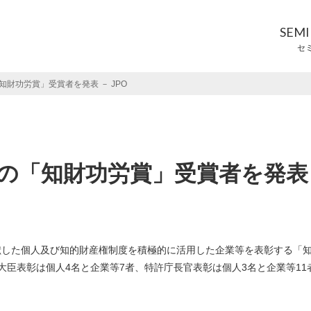
SEM
セ
財功労賞」受賞者を発表 － JPO
度の「知財功労賞」受賞者を発表
献した個人及び知的財産権制度を積極的に活用した企業等を表彰する「
臣表彰は個人4名と企業等7者、特許庁長官表彰は個人3名と企業等11