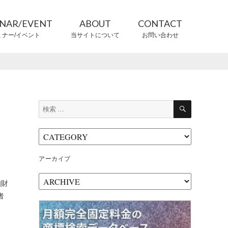
INAR/EVENT
ABOUT
CONTACT
ミナー/イベント
当サイトについて
お問い合わせ
CONTRIBUTORS
情報提供者
検
検
索
索:
アーカイブ
ア
知財
ー
者
カ
イ
ブ