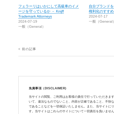
フェラーリはいかにして高級車のイメ
自分ブランドを
ージを守っているか － Knijff
権利化のすすめ － 
Trademark Attorneys
2024-07-17
2024-07-19
一般（General
一般（General）
投
< 前の記事
稿
ナ
ビ
ゲ
ー
免責事項（DISCLAIMER)
シ
当サイトの閲覧、ご利用はお客様の責任で行っていただきま
いて、違法なものでないこと、内容が正確であること、不快
ョ
であることなどを一切保証いたしません。また、当サイトに
ン
す。当サイトはこれらのサイトについて一切責任を負いません。 This site may pro