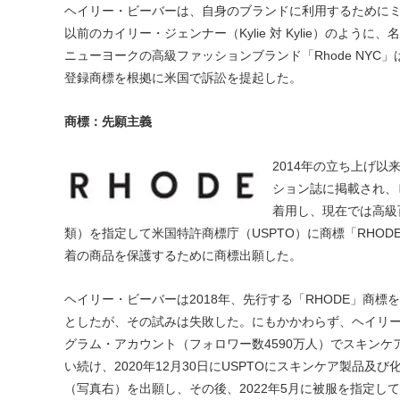
ヘイリー・ビーバーは、自身のブランドに利用するためにミ
以前のカイリー・ジェンナー（Kylie 対 Kylie）のよ
ニューヨークの高級ファッションブランド「Rhode NYC
登録商標を根拠に米国で訴訟を提起した。
商標：先願主義
2014年の立ち上げ以
ション誌に掲載され、
着用し、現在では高級
類）を指定して米国特許商標庁（USPTO）に商標「RHOD
着の商品を保護するために商標出願した。
ヘイリー・ビーバーは2018年、先行する「RHODE」商標を
としたが、その試みは失敗した。にもかかわらず、ヘイリ
グラム・アカウント（フォロワー数4590万人）でスキンケ
い続け、2020年12月30日にUSPTOにスキンケア製品及び
（写真右）を出願し、その後、2022年5月に被服を指定し