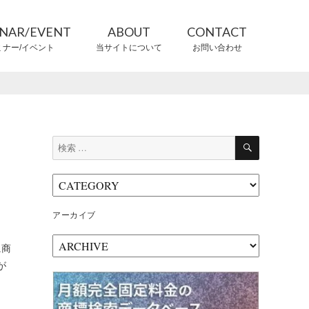
INAR/EVENT
ABOUT
CONTACT
ミナー/イベント
当サイトについて
お問い合わせ
CONTRIBUTORS
情報提供者
検
検
索
索:
アーカイブ
ア
に商
ー
が
カ
イ
ブ