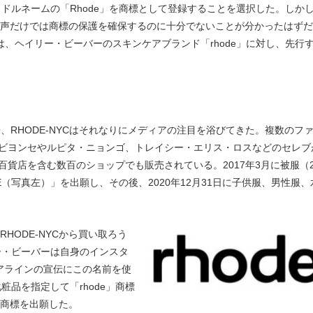
ドルネームの「Rhode」を商標として登録することを選択した。しか
うに、名声だけでは商標の保護を確保するのに十分でないことが分かったはず
」は、ヘイリー・ビーバーのスキンケアブランド「rhode」に対し、先行
来、RHODE-NYCはそれなりにメディアの注目を浴びてきた。複数のフ
ビヨンセやルピタ・ニョンゴ、トレイシー・エリス・ロスなどのセレブ
百貨店を含む数百のショップでも販売されている。2017年3月に被服（2
E（写真左）」を出願し、その後、2020年12月31日に子供服、男性服、
RHODE-NYCから買い取ろう
ー・ビーバーは自身のインスタ
アラインの宣伝にこの名前を使
化粧品を指定して「rhode」商標
て商標を出願した。