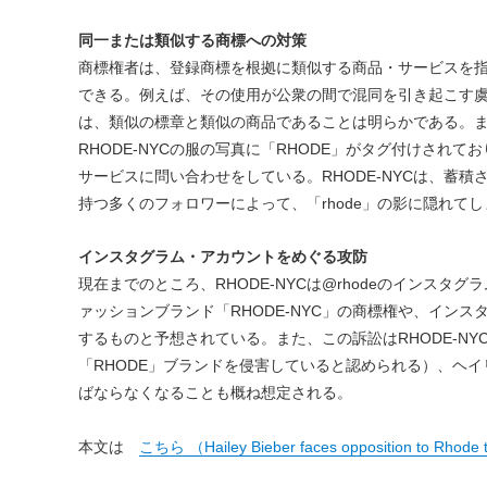
同一または類似する商標への対策
商標権者は、登録商標を根拠に類似する商品・サービスを
できる。例えば、その使用が公衆の間で混同を引き起こす虞
は、類似の標章と類似の商品であることは明らかである。
RHODE-NYCの服の写真に「RHODE」がタグ付けされてお
サービスに問い合わせをしている。RHODE-NYCは、蓄
持つ多くのフォロワーによって、「rhode」の影に隠れて
インスタグラム・アカウントをめぐる攻防
現在までのところ、RHODE-NYCは@rhodeのインス
ァッションブランド「RHODE-NYC」の商標権や、イン
するものと予想されている。また、この訴訟はRHODE-N
「RHODE」ブランドを侵害していると認められる）、ヘ
ばならなくなることも概ね想定される。
本文は
こちら （Hailey Bieber faces opposition to Rhode 