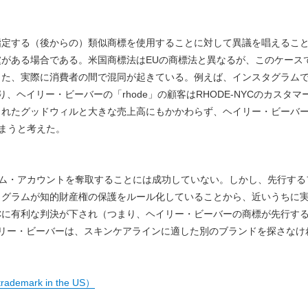
指定する（後からの）類似商標を使用することに対して異議を唱えるこ
がある場合である。米国商標法はEUの商標法と異なるが、このケース
また、実際に消費者の間で混同が起きている。例えば、インスタグラム
り、ヘイリー・ビーバーの「rhode」の顧客はRHODE-NYCのカスタマ
積されたグッドウィルと大きな売上高にもかかわらず、ヘイリー・ビーバ
しまうと考えた。
タグラム・アカウントを奪取することには成功していない。しかし、先行する
スタグラムが知的財産権の保護をルール化していることから、近いうちに
YCに有利な判決が下され（つまり、ヘイリー・ビーバーの商標が先行す
イリー・ビーバーは、スキンケアラインに適した別のブランドを探さなけ
trademark in the US）