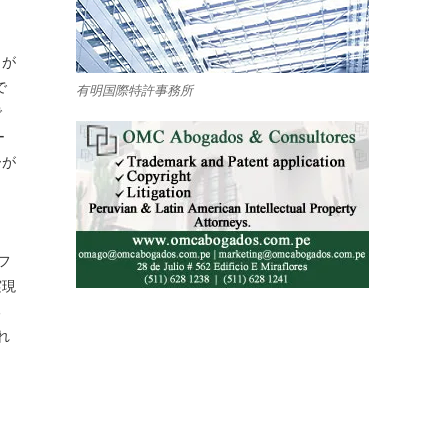
とが
で
有明国際特許事務所
で
ー
ーが
フ
実現
る
れ