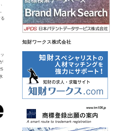
し、
だ。
する
知財ワークス株式会社
ァッ
が
5
水