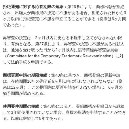
拒絶通知に対する応答期限の短縮：
第26条により、商標出願が拒絶
され、出願人が商標局の決定に不服がある場合、拒絶された日から3
ヶ月以内に拒絶査定に不服を申立てることができる（従来は6ヶ月間
であった）。
再審査の決定は、2ヶ月以内に更なる不服申し立てがなされない限
り、有効となる。第27条により、再審査の決定に不服がある出願人
は、通知を受け取った日から2ヶ月以内に臨時商標再審査委員会
（Committee for the Temporary Trademark Re-examination）に対
して法的手続を申請できる。
商標更新申請の期限短縮：
第40条に基づき、商標登録の更新申請
は、存続期間10年の満了前6ヶ月以内に行わなければならない（従
来は12ヶ月）。この期間内に更新申請を行わない場合は、6ヶ月の
猶予期間が認められる。
使用要件期間の短縮：
第43条によると、登録商標が登録日から継続
して3年間使用されていない場合、商標の取消を申請することができ
る。以前は継続して5年であった。