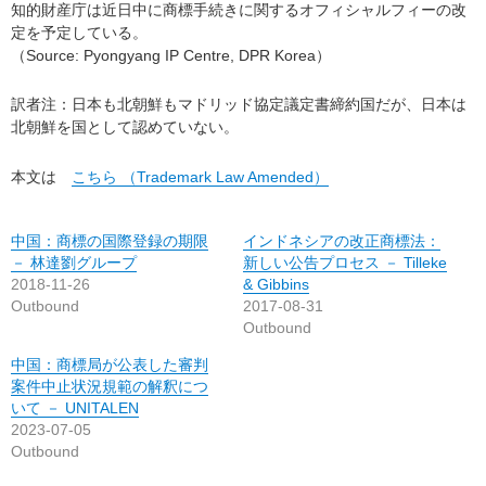
知的財産庁は近日中に商標手続きに関するオフィシャルフィーの改
定を予定している。
（Source: Pyongyang IP Centre, DPR Korea）
訳者注：日本も北朝鮮もマドリッド協定議定書締約国だが、日本は
北朝鮮を国として認めていない。
本文は
こちら （Trademark Law Amended）
中国：商標の国際登録の期限
インドネシアの改正商標法：
－ 林達劉グループ
新しい公告プロセス － Tilleke
2018-11-26
& Gibbins
Outbound
2017-08-31
Outbound
中国：商標局が公表した審判
案件中止状況規範の解釈につ
いて － UNITALEN
2023-07-05
Outbound