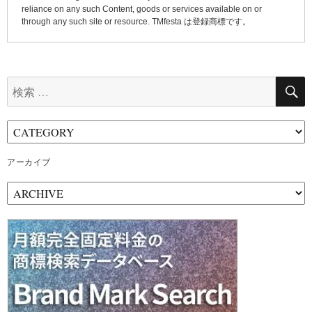
reliance on any such Content, goods or services available on or
through any such site or resource. TMfesta は登録商標です。
検
索:
アーカイブ
ア
ー
カ
イ
ブ