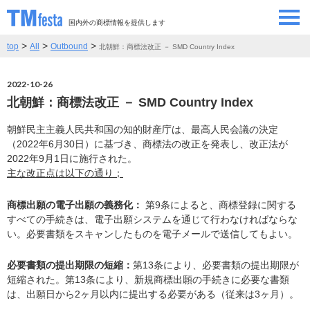
国内外の商標情報を提供します
>
>
>
top
All
Outbound
北朝鮮：商標法改正 － SMD Country Index
SEMINAR/EVENT
セミナー/イベント
2022-10-26
ABOUT
当サイトについて
北朝鮮：商標法改正 － SMD Country Index
CONTRIBUTORS
情報提供者
朝鮮民主主義人民共和国の知的財産庁は、最高人民会議の決定
（2022年6月30日）に基づき、商標法の改正を発表し、改正法が
2022年9月1日に施行された。
CONTACT
主な改正点は以下の通り；
お問い合わせ
商標出願の電子出願の義務化：
第9条によると、商標登録に関する
すべての手続きは、電子出願システムを通じて行わなければならな
い。必要書類をスキャンしたものを電子メールで送信してもよい。
必要書類の提出期限の短縮：
第13条により、必要書類の提出期限が
短縮された。第13条により、新規商標出願の手続きに必要な書類
は、出願日から2ヶ月以内に提出する必要がある（従来は3ヶ月）。