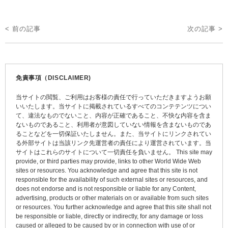
投
< 前の記事
次の記事 >
稿
ナ
ビ
免責事項（DISCLAIMER)
ゲ
当サイトの閲覧、ご利用はお客様の責任で行っていただきますようお願
ー
いいたします。当サイトに掲載されているすべてのコンテテンツについ
て、違法なものでないこと、内容が正確であること、不快な内容を含ま
シ
ないものであること、利用者が意図していない情報を含まないものであ
ョ
ることなどを一切保証いたしません。また、当サイトにリンクされてい
る外部サイトは当該リンク先運営者の責任により運営されています。当
ン
サイトはこれらのサイトについて一切責任を負いません。 This site may
provide, or third parties may provide, links to other World Wide Web
sites or resources. You acknowledge and agree that this site is not
responsible for the availability of such external sites or resources, and
does not endorse and is not responsible or liable for any Content,
advertising, products or other materials on or available from such sites
or resources. You further acknowledge and agree that this site shall not
be responsible or liable, directly or indirectly, for any damage or loss
caused or alleged to be caused by or in connection with use of or