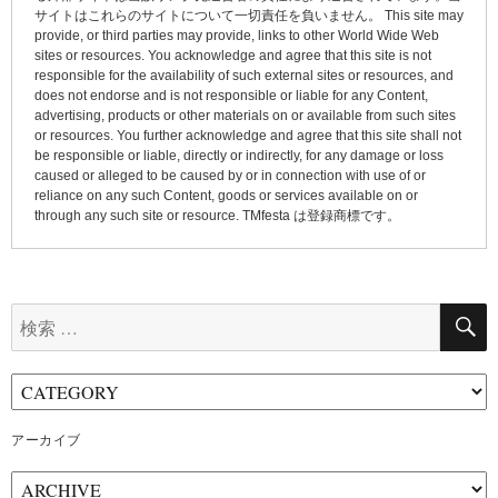
ン
サイトはこれらのサイトについて一切責任を負いません。 This site may
provide, or third parties may provide, links to other World Wide Web
sites or resources. You acknowledge and agree that this site is not
responsible for the availability of such external sites or resources, and
does not endorse and is not responsible or liable for any Content,
advertising, products or other materials on or available from such sites
or resources. You further acknowledge and agree that this site shall not
be responsible or liable, directly or indirectly, for any damage or loss
caused or alleged to be caused by or in connection with use of or
reliance on any such Content, goods or services available on or
through any such site or resource. TMfesta は登録商標です。
検
索:
アーカイブ
ア