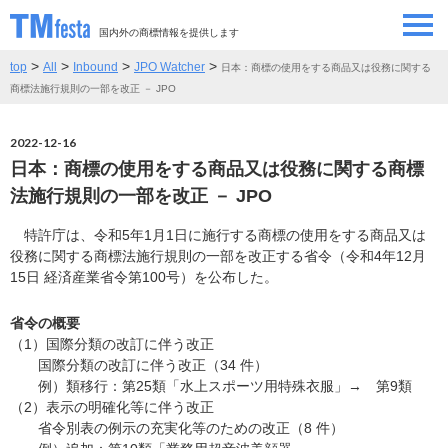
国内外の商標情報を提供します
>
>
>
>
top
All
Inbound
JPO Watcher
日本：商標の使用をする商品又は役務に関する
SEMINAR/EVENT
セミナー/イベント
商標法施行規則の一部を改正 － JPO
ABOUT
当サイトについて
2022-12-16
日本：商標の使用をする商品又は役務に関する商標
CONTRIBUTORS
情報提供者
法施行規則の一部を改正 － JPO
特許庁は、令和5年1月1日に施行する商標の使用をする商品又は
CONTACT
お問い合わせ
役務に関する商標法施行規則の一部を改正する省令（令和4年12月
15日 経済産業省令第100号）を公布した。
省令の概要
（1）国際分類の改訂に伴う改正
国際分類の改訂に伴う改正（34 件）
例）類移行：第25類「水上スポーツ用特殊衣服」→ 第9類
（2）表示の明確化等に伴う改正
省令別表の例示の充実化等のための改正（8 件）