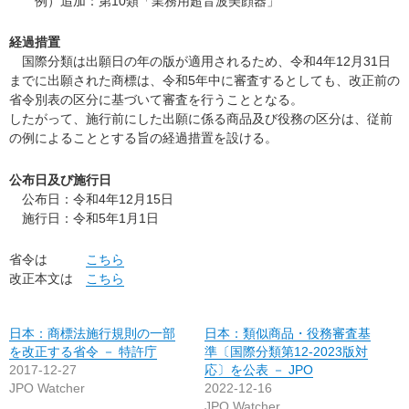
例）追加：第10類「業務用超音波美顔器」
経過措置
国際分類は出願日の年の版が適用されるため、令和4年12月31日
までに出願された商標は、令和5年中に審査するとしても、改正前の
省令別表の区分に基づいて審査を行うこととなる。
したがって、施行前にした出願に係る商品及び役務の区分は、従前
の例によることとする旨の経過措置を設ける。
公布日及び施行日
公布日：令和4年12月15日
施行日：令和5年1月1日
省令は
こちら
改正本文は
こちら
日本：商標法施行規則の一部
日本：類似商品・役務審査基
を改正する省令 － 特許庁
準〔国際分類第12-2023版対
2017-12-27
応〕を公表 － JPO
JPO Watcher
2022-12-16
JPO Watcher