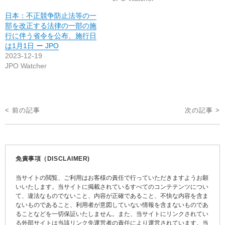
日本：不正競争防止法等の一
部を改正する法律の一部の施
行に伴う省令を公布、施行日
は1月1日 ー JPO
2023-12-19
JPO Watcher
投
< 前の記事
次の記事 >
稿
ナ
ビ
免責事項（DISCLAIMER)
ゲ
当サイトの閲覧、ご利用はお客様の責任で行っていただきますようお願
ー
いいたします。当サイトに掲載されているすべてのコンテテンツについ
て、違法なものでないこと、内容が正確であること、不快な内容を含ま
シ
ないものであること、利用者が意図していない情報を含まないものであ
ョ
ることなどを一切保証いたしません。また、当サイトにリンクされてい
る外部サイトは当該リンク先運営者の責任により運営されています。当