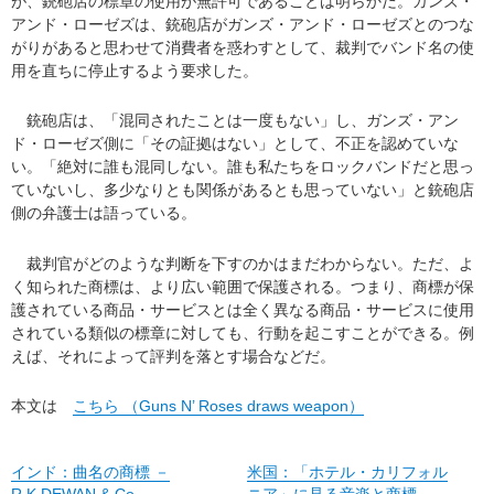
が、銃砲店の標章の使用が無許可であることは明らかだ。ガンズ・
アンド・ローゼズは、銃砲店がガンズ・アンド・ローゼズとのつな
がりがあると思わせて消費者を惑わすとして、裁判でバンド名の使
用を直ちに停止するよう要求した。
銃砲店は、「混同されたことは一度もない」し、ガンズ・アン
ド・ローゼズ側に「その証拠はない」として、不正を認めていな
い。「絶対に誰も混同しない。誰も私たちをロックバンドだと思っ
ていないし、多少なりとも関係があるとも思っていない」と銃砲店
側の弁護士は語っている。
裁判官がどのような判断を下すのかはまだわからない。ただ、よ
く知られた商標は、より広い範囲で保護される。つまり、商標が保
護されている商品・サービスとは全く異なる商品・サービスに使用
されている類似の標章に対しても、行動を起こすことができる。例
えば、それによって評判を落とす場合などだ。
本文は
こちら （Guns N’ Roses draws weapon）
インド：曲名の商標 －
米国：「ホテル・カリフォル
R.K.DEWAN & Co.
ニア」に見る音楽と商標 －