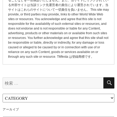
ョ
ることなどを一切保証いたしません。また、当サイトにリンクされてい
る外部サイトは当該リンク先運営者の責任により運営されています。当
ン
サイトはこれらのサイトについて一切責任を負いません。 This site may
provide, or third parties may provide, links to other World Wide Web
sites or resources. You acknowledge and agree that this site is not
responsible for the availability of such external sites or resources, and
does not endorse and is not responsible or liable for any Content,
advertising, products or other materials on or available from such sites
or resources. You further acknowledge and agree that this site shall not
be responsible or liable, directly or indirectly, for any damage or loss
caused or alleged to be caused by or in connection with use of or
reliance on any such Content, goods or services available on or
through any such site or resource. TMfesta は登録商標です。
検
索:
アーカイブ