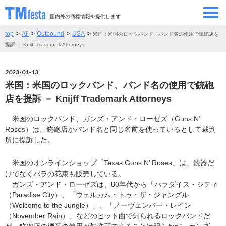
国内外の商標情報を提供します
>
>
>
>
top
All
Outbound
USA
米国：米国のロックバンド、バンド名の使用で銃砲店を
SEMINAR/EVENT
セミナー/イベント
提訴 － Knijff Trademark Attorneys
ABOUT
当サイトについて
2023-01-13
米国：米国のロックバンド、バンド名の使用で銃砲
CONTRIBUTORS
情報提供者
店を提訴 － Knijff Trademark Attorneys
米国のロックバンド、ガンズ・アンド・ローゼズ（Guns N’
CONTACT
お問い合わせ
Roses）は、銃砲店がバンド名と同じ名前を使っているとして裁判
所に提訴した。
米国のオンラインショップ「Texas Guns N’ Roses」は、銃器だ
けでなくバラの花束も販売している。
ガンズ・アンド・ローゼズは、80年代から「パラダイス・シティ
（Paradise City）、「ウェルカム・トゥ・ザ・ジャングル
（Welcome to the Jungle）」、「ノーヴェンバー・レイン
（November Rain）」などのヒット曲で知られるロックバンドだ