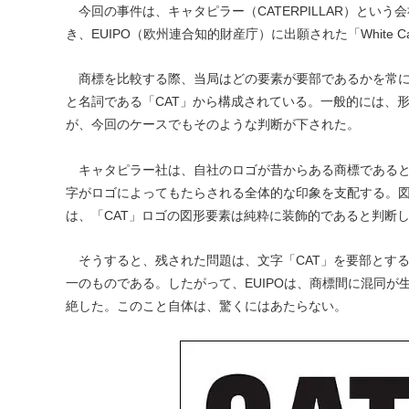
今回の事件は、キャタピラー（CATERPILLAR）という会
き、EUIPO（欧州連合知的財産庁）に出願された「White
商標を比較する際、当局はどの要素が要部であるかを常に判断し
と名詞である「CAT」から構成されている。一般的には、
が、今回のケースでもそのような判断が下された。
キャタピラー社は、自社のロゴが昔からある商標であると
字がロゴによってもたらされる全体的な印象を支配する。図
は、「CAT」ロゴの図形要素は純粋に装飾的であると判断
そうすると、残された問題は、文字「CAT」を要部とする「CA
一のものである。したがって、EUIPOは、商標間に混同が生
絶した。このこと自体は、驚くにはあたらない。