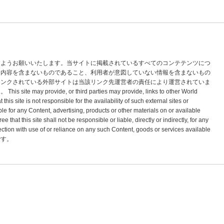
すようお願いいたします。当サイトに掲載されているすべてのコンテテンツにつ
な内容を含まないものであること、利用者が意図していない情報を含まないもの
リンクされている外部サイトは当該リンク先運営者の責任により運営されていま
vide, or third parties may provide, links to other World
s site is not responsible for the availability of such external sites or
le for any Content, advertising, products or other materials on or available
hat this site shall not be responsible or liable, directly or indirectly, for any
tion with use of or reliance on any such Content, goods or services available
標です。