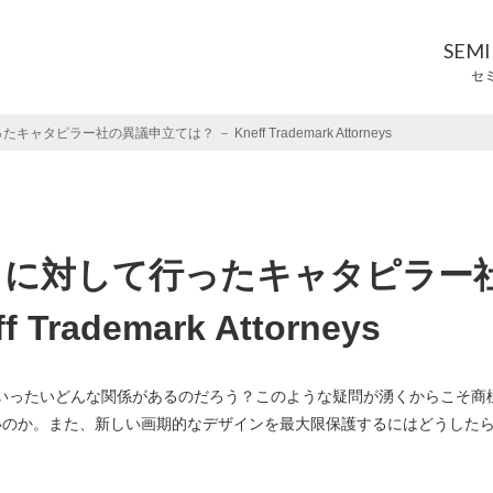
SEM
セ
ャタピラー社の異議申立ては？ － Kneff Trademark Attorneys
AT」に対して行ったキャタピラー
rademark Attorneys
at）には、いったいどんな関係があるのだろう？このような疑問が湧くからこそ商
いのか。また、新しい画期的なデザインを最大限保護するにはどうした