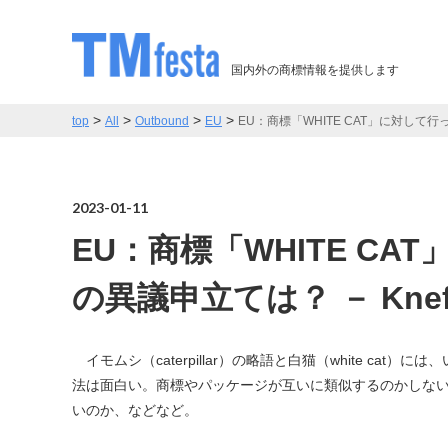
国内外の商標情報を提供します
>
>
>
>
top
All
Outbound
EU
EU：商標「WHITE CAT」に対して行ったキ
2023-01-11
EU：商標「WHITE C
の異議申立ては？ － Kneff T
イモムシ（caterpillar）の略語と白猫（white c
法は面白い。商標やパッケージが互いに類似するのかしな
いのか、などなど。