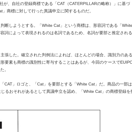
社が、自社の登録商標である「CAT（CATERPILLARの略称）」に基づ
 Cat」商標に対して行った異議申立に関するものだ。
ようとする。「White Cat」という商標は、形容詞である「Whit
形容詞によって表現されるのは名詞であるため、名詞が要部と推定され
主張した。確立された判例法によれば、ほとんどの場合、識別力のあ
形要素も商標の識別性に寄与することはあるが、今回のケースでEUIP
した。
T」ロゴと、「Cat」を要部とする「White Cat」だ。商品の一部
じるおそれがあるとして異議申立を認め、「White Cat」の商標登録を