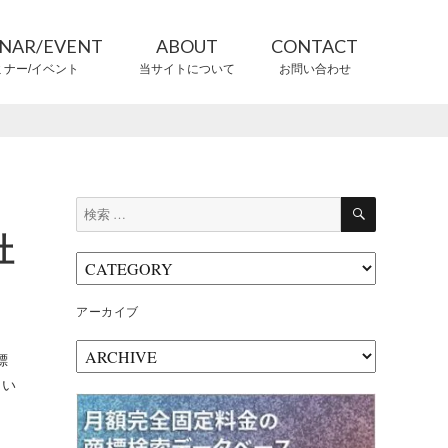
INAR/EVENT
ABOUT
CONTACT
ミナー/イベント
当サイトについて
お問い合わせ
CONTRIBUTORS
情報提供者
検
検
索
索:
社
アーカイブ
ア
標
ー
らい
カ
イ
ブ