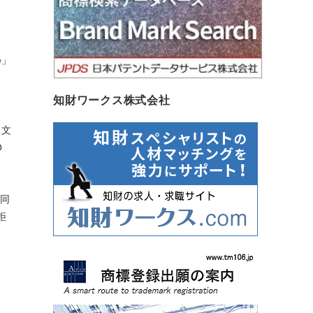
e」
る
知財ワークス株式会社
る文
O
は同
拒