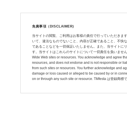
ビ
ゲ
ー
免責事項（DISCLAIMER)
シ
当サイトの閲覧、ご利用はお客様の責任で行っていただきま
いて、違法なものでないこと、内容が正確であること、不快
ョ
であることなどを一切保証いたしません。また、当サイトに
ン
す。当サイトはこれらのサイトについて一切責任を負いません。 This site may pro
Wide Web sites or resources. You acknowledge and agree that thi
resources, and does not endorse and is not responsible or liab
from such sites or resources. You further acknowledge and agree t
damage or loss caused or alleged to be caused by or in connec
on or through any such site or resource. TMfesta は登録商