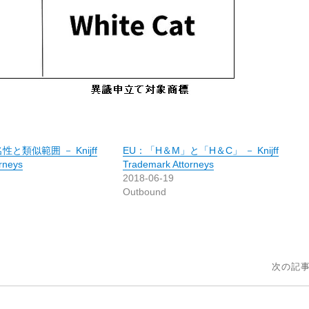
と類似範囲 － Knijff
EU：「H＆M」と「H＆C」 － Knijff
rneys
Trademark Attorneys
2018-06-19
Outbound
次の記事