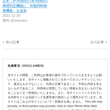
日本：IP-RoBoがTM-RoBoの
商標判定機能に「外観同時検
索機能」を追加
2021-11-20
国内 (Domestic)
投
< 前の記事
次の記事 >
稿
ナ
ビ
免責事項（DISCLAIMER)
ゲ
当サイトの閲覧、ご利用はお客様の責任で行っていただきますようお願
ー
いいたします。当サイトに掲載されているすべてのコンテテンツについ
て、違法なものでないこと、内容が正確であること、不快な内容を含ま
シ
ないものであること、利用者が意図していない情報を含まないものであ
ョ
ることなどを一切保証いたしません。また、当サイトにリンクされてい
る外部サイトは当該リンク先運営者の責任により運営されています。当
ン
サイトはこれらのサイトについて一切責任を負いません。 This site may
provide, or third parties may provide, links to other World Wide Web