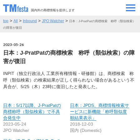
国内外の商標情報を提供します
>
>
>
>
top
All
Inbound
JPO Watcher
日本：J-PratPatの商標検索 称呼（類似検索）
SEMINAR/EVENT
セミナー/イベント
の障害が復旧
ABOUT
当サイトについて
2023-05-26
日本：J-PratPatの商標検索 称呼（類似検索）の障
CONTRIBUTORS
情報提供者
害が復旧
INPIT（独立行政法人 工業所有権情報・研修館）は、商標検索 称
CONTACT
お問い合わせ
呼（類似検索）の検索結果が正しく得られない場合があるという不
具合が、5/25（木）23時に復旧したと発表した。
日本：5/17以降、J-PratPatの
日本：JPDS、商標情報検索サ
商標称呼（類似検索）で不具
ービスに新機能「称呼類似度
合発生中
順結果表示」
2023-05-24
2018-12-03
JPO Watcher
国内 (Domestic)