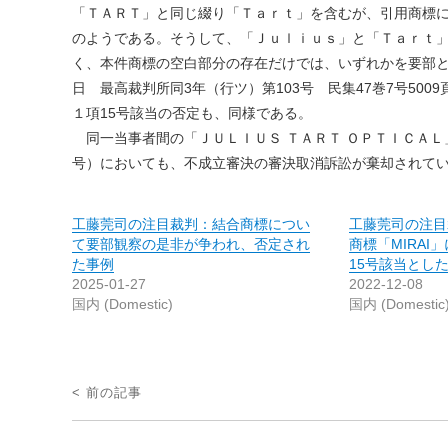
「ＴＡＲＴ」と同じ綴り「Ｔａｒｔ」を含むが、引用商標
のようである。そうして、「Ｊｕｌｉｕｓ」と「Ｔａｒｔ
く、本件商標の空白部分の存在だけでは、いずれかを要部と
日 最高裁判所同3年（行ツ）第103号 民集47巻7号5
１項15号該当の否定も、同様である。
同一当事者間の「ＪＵＬＩＵＳ ＴＡＲＴ ＯＰＴＩＣＡＬ」
号）においても、不成立審決の審決取消訴訟が棄却されて
工藤莞司の注目裁判：結合商標につい
工藤莞司の注目
て要部観察の是非が争われ、否定され
商標「MIRA
た事例
15号該当とし
2025-01-27
2022-12-08
国内 (Domestic)
国内 (Domestic
投
< 前の記事
稿