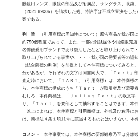
眼鏡用レンズ、眼鏡の部品及び附属品、サングラス、眼鏡」に
（2021-89005）を請求した処、特許庁は不成立審決
案である。
判 旨
（引用商標の周知性について）原告商品が我が国に輸
約750個程度であって、また、一部の雑誌媒体や眼鏡販売
名俳優愛用ブランドであり復活したなどと取り上げられて
取り上げられている事実や、・・・我が国の需要者等の認
（結合商標の判例）を前提として本件商標についてみると
分があるが、それぞれの文字は同書同大で、「Ｔａｒｔ」
査定時において、「ＴＡＲＴ」（引用商標）は、本件商標
ら、本件商標の構成のうち「Ｔａｒｔ」が取引者及び需要
むしろ、本件商標は、「Ｊｕｌｉｕｓ Ｔａｒｔ」の欧文字
り、「Ｔａｒｔ」を要部として抽出することはできず、本
以上によれば、本件商標と引用商標は、外観及び称呼にお
は、商標法４条１項11号に該当するものとはいえない。本
コメント
本件事案では、本件商標の要部観察乃至は分離観