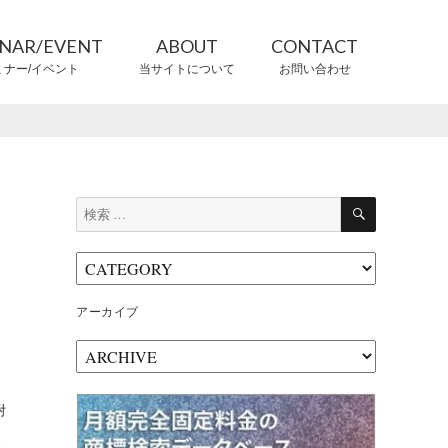
INAR/EVENT
ABOUT
CONTACT
ミナー/イベント
当サイトについて
お問い合わせ
CONTRIBUTORS
情報提供者
検
検
索
索:
アーカイブ
ア
ー
カ
附
イ
ブ
、