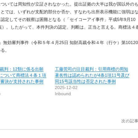
については周知性が立証されなかった。提出証拠の大半は我が国以外の
」とでは、いずれが支配的部分か否か、すなわち出所表示機能に強弱は
認定してその観察は困難となる（「セイコーアイ事件」平成5年9月10
009頁）。したがって、本件判決の認定、判断は、正当と言える。商標法４
無効審判事件（令和５年４月25日 知財高裁令和４年（行ケ）第10120
いる。
裁判：12類に係る出願
工藤莞司の注目裁判：引用商標の周知
I」について商標法４条１項
著名性は認められたが4条1項11号及び
た審決が支持された事例
同15号該当性は否定された事例
2025-12-02
)
Inbound
次の記事