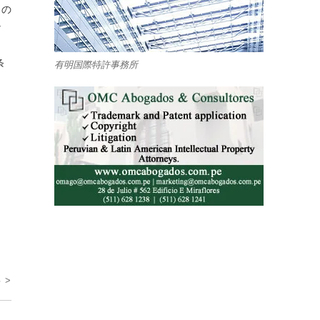
もの
な
条
有明国際特許事務所
 >