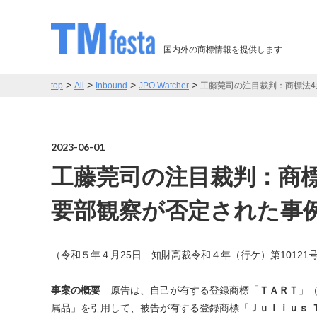
国内外の商標情報を提供します
>
>
>
>
top
All
Inbound
JPO Watcher
工藤莞司の注目裁判：商標法4
2023-06-01
工藤莞司の注目裁判：商標
要部観察が否定された事
（令和５年４月25日 知財高裁令和４年（行ケ）第10121
事案の概要
原告は、自己が有する登録商標「
ＴＡＲＴ
」（
属品」を引用して、被告が有する登録商標「
Ｊｕｌｉｕｓ 