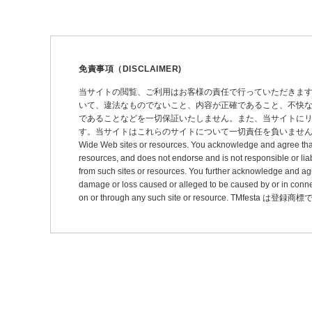
ナ
ビ
ゲ
ー
免責事項（DISCLAIMER)
シ
当サイトの閲覧、ご利用はお客様の責任で行っていただきま
いて、違法なものでないこと、内容が正確であること、不快
ョ
であることなどを一切保証いたしません。また、当サイトに
ン
す。当サイトはこれらのサイトについて一切責任を負いません。 This site may pro
Wide Web sites or resources. You acknowledge and agree that thi
resources, and does not endorse and is not responsible or liab
from such sites or resources. You further acknowledge and agree t
damage or loss caused or alleged to be caused by or in connec
on or through any such site or resource. TMfesta は登録商