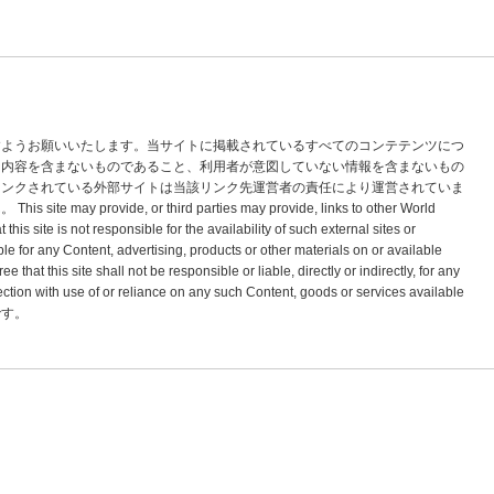
すようお願いいたします。当サイトに掲載されているすべてのコンテテンツにつ
な内容を含まないものであること、利用者が意図していない情報を含まないもの
リンクされている外部サイトは当該リンク先運営者の責任により運営されていま
vide, or third parties may provide, links to other World
s site is not responsible for the availability of such external sites or
le for any Content, advertising, products or other materials on or available
hat this site shall not be responsible or liable, directly or indirectly, for any
tion with use of or reliance on any such Content, goods or services available
標です。