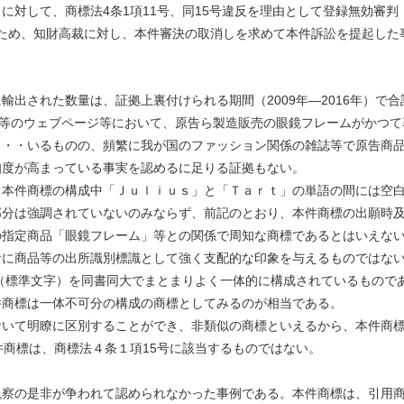
対して、商標法4条1項11号、同15号違反を理由として登録無効審判
をしたため、知財高裁に対し、本件審決の取消しを求めて本件訴訟を提起した
出された数量は、証拠上裏付けられる期間（2009年―2016年）で合
店等のウェブページ等において、原告ら製造販売の眼鏡フレームがかつて
・・・いるものの、頻繁に我が国のファッション関係の雑誌等で原告商
知度が高まっている事実を認めるに足りる証拠もない。
、本件商標の構成中「Ｊｕｌｉｕｓ」と「Ｔａｒｔ」の単語の間には空
部分は強調されていないのみならず、前記のとおり、本件商標の出願時
の指定商品「眼鏡フレーム」等との関係で周知な商標であるとはいえな
者に商品等の出所識別標識として強く支配的な印象を与えるものではな
（標準文字）を同書同大でまとまりよく一体的に構成されているもので
件商標は一体不可分の構成の商標としてみるのが相当である。
いて明瞭に区別することができ、非類似の商標といえるから、本件商
件商標は、商標法４条１項15号に該当するものではない。
察の是非が争われて認められなかった事例である。本件商標は、引用