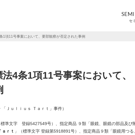
SEM
セ
条1項11号事案において、要部観察が否定された事例
法4条1項11号事案において、
例
号 「Ｊｕｌｉｕｓ Ｔａｒｔ」事件）
標準文字 登録5427549号）、指定商品 ９類「眼鏡、眼鏡の部品及び
Ｔａｒｔ
」（標準文字 登録第5918891号）、指定商品９類「眼鏡用つる