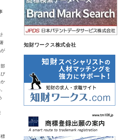
事
計
著
知財ワークス株式会社
品が
白部
及び
いか
い。
あ
標
商標