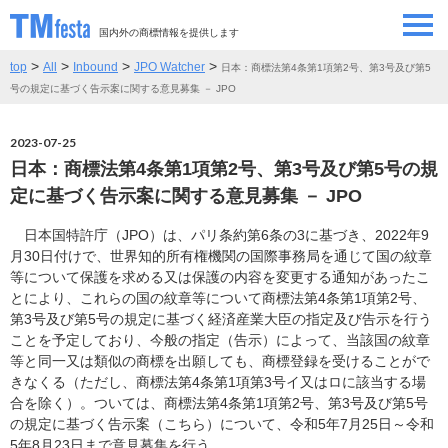
国内外の商標情報を提供します
>
>
>
>
top
All
Inbound
JPO Watcher
日本：商標法第4条第1項第2号、第3号及び第5
SEMINAR/EVENT
セミナー/イベント
号の規定に基づく告示案に関する意見募集 － JPO
ABOUT
当サイトについて
2023-07-25
日本：商標法第4条第1項第2号、第3号及び第5号の規
CONTRIBUTORS
情報提供者
定に基づく告示案に関する意見募集 － JPO
日本国特許庁（JPO）は、パリ条約第6条の3に基づき、2022年9
CONTACT
お問い合わせ
月30日付けで、世界知的所有権機関の国際事務局を通じて国の紋章
等について保護を求める又は保護の内容を変更する通知があったこ
とにより、これらの国の紋章等について商標法第4条第1項第2号、
第3号及び第5号の規定に基づく経済産業大臣の指定及び告示を行う
ことを予定しており、今般の指定（告示）によって、当該国の紋章
等と同一又は類似の商標を出願しても、商標登録を受けることがで
きなくる（ただし、商標法第4条第1項第3号イ又はロに該当する場
合を除く）。ついては、商標法第4条第1項第2号、第3号及び第5号
の規定に基づく告示案（こちら）について、令和5年7月25日～令和
5年8月23日まで意見募集を行う。