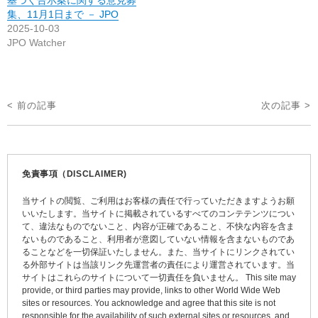
集、11月1日まで － JPO
2025-10-03
JPO Watcher
投
< 前の記事
次の記事 >
稿
ナ
ビ
免責事項（DISCLAIMER)
ゲ
当サイトの閲覧、ご利用はお客様の責任で行っていただきますようお願
ー
いいたします。当サイトに掲載されているすべてのコンテテンツについ
て、違法なものでないこと、内容が正確であること、不快な内容を含ま
シ
ないものであること、利用者が意図していない情報を含まないものであ
ョ
ることなどを一切保証いたしません。また、当サイトにリンクされてい
る外部サイトは当該リンク先運営者の責任により運営されています。当
ン
サイトはこれらのサイトについて一切責任を負いません。 This site may
provide, or third parties may provide, links to other World Wide Web
sites or resources. You acknowledge and agree that this site is not
responsible for the availability of such external sites or resources, and