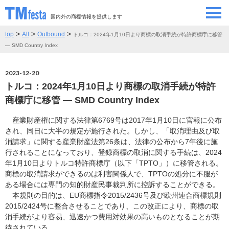
国内外の商標情報を提供します
>
>
>
top
All
Outbound
トルコ：2024年1月10日より商標の取消手続が特許商標庁に移管
SEMINAR/EVENT
セミナー/イベント
― SMD Country Index
ABOUT
当サイトについて
2023-12-20
トルコ：2024年1月10日より商標の取消手続が特許
CONTRIBUTORS
情報提供者
商標庁に移管 ― SMD Country Index
産業財産権に関する法律第6769号は2017年1月10日に官報に公布
CONTACT
お問い合わせ
され、同日に大半の規定が施行された。しかし、「取消理由及び取
消請求」に関する産業財産法第26条は、法律の公布から7年後に施
行されることになっており、登録商標の取消に関する手続は、2024
年1月10日よりトルコ特許商標庁（以下「TPTO」）に移管される。
商標の取消請求ができるのは利害関係人で、TPTOの処分に不服が
ある場合には専門の知的財産民事裁判所に控訴することができる。
本規則の目的は、EU商標指令2015/2436号及び欧州連合商標規則
2015/2424号に整合させることであり、この改正により、商標の取
消手続がより容易、迅速かつ費用対効果の高いものとなることが期
待されている。