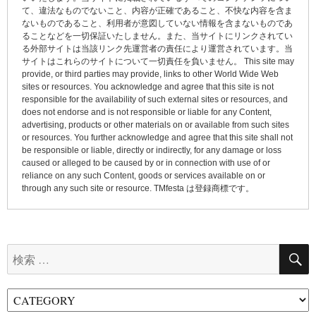
て、違法なものでないこと、内容が正確であること、不快な内容を含ま
シ
ないものであること、利用者が意図していない情報を含まないものであ
ョ
ることなどを一切保証いたしません。また、当サイトにリンクされてい
る外部サイトは当該リンク先運営者の責任により運営されています。当
ン
サイトはこれらのサイトについて一切責任を負いません。 This site may
provide, or third parties may provide, links to other World Wide Web
sites or resources. You acknowledge and agree that this site is not
responsible for the availability of such external sites or resources, and
does not endorse and is not responsible or liable for any Content,
advertising, products or other materials on or available from such sites
or resources. You further acknowledge and agree that this site shall not
be responsible or liable, directly or indirectly, for any damage or loss
caused or alleged to be caused by or in connection with use of or
reliance on any such Content, goods or services available on or
through any such site or resource. TMfesta は登録商標です。
検
索: