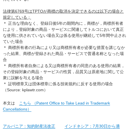
法律第6769号はTPTOが商標の取消を決定できるのは以下の場合と
規定している；
＊ 正当な理由なく、登録日後5年の期間内に，商標が，商標所有者
により，登録対象の商品・サービスに関連してトルコにおいて真正
な使用に供されていない場合又は係る使用が継続して5年間中止され
ていた場合
＊ 商標所有者の行為により又は商標所有者が必要な措置を講じなか
った結果、商標が登録された商品・サービスで普通名称となった場
合
＊ 商標所有者自身による又は商標所有者の同意のある使用の結果，
その登録対象の商品・サービスの性質，品質又は原産地に関して公
衆に誤解を与える場合
＊ 証明標章又は団体標章に係る技術規約に反する使用の場合
（Source: kplawtr.com）
本文は
こちら （Patent Office to Take Lead in Trademark
Cancellations）
アルバニア：知的財産法改正
インドネシア：7月30日から適