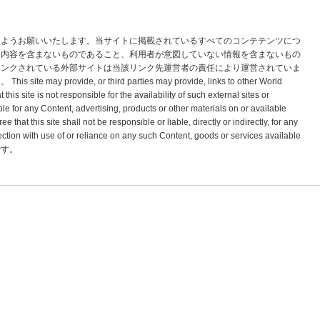
すようお願いいたします。当サイトに掲載されているすべてのコンテテンツにつ
な内容を含まないものであること、利用者が意図していない情報を含まないもの
リンクされている外部サイトは当該リンク先運営者の責任により運営されていま
vide, or third parties may provide, links to other World
s site is not responsible for the availability of such external sites or
le for any Content, advertising, products or other materials on or available
hat this site shall not be responsible or liable, directly or indirectly, for any
tion with use of or reliance on any such Content, goods or services available
標です。