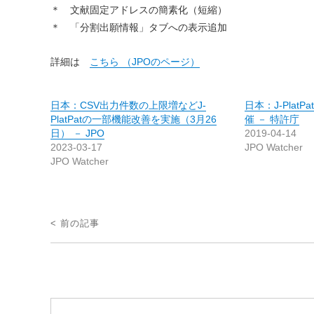
＊ 文献固定アドレスの簡素化（短縮）
＊ 「分割出願情報」タブへの表示追加
詳細は
こちら （JPOのページ）
日本：CSV出力件数の上限増などJ-
日本：J-Plat
PlatPatの一部機能改善を実施（3月26
催 － 特許庁
日） － JPO
2019-04-14
2023-03-17
JPO Watcher
JPO Watcher
投
< 前の記事
稿
ナ
ビ
ゲ