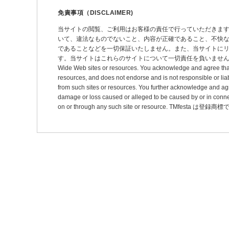
ー
免責事項（DISCLAIMER)
シ
当サイトの閲覧、ご利用はお客様の責任で行っていただきま
いて、違法なものでないこと、内容が正確であること、不快
ョ
であることなどを一切保証いたしません。また、当サイトに
ン
す。当サイトはこれらのサイトについて一切責任を負いません。 This site may pro
Wide Web sites or resources. You acknowledge and agree that thi
resources, and does not endorse and is not responsible or liab
from such sites or resources. You further acknowledge and agree t
damage or loss caused or alleged to be caused by or in connec
on or through any such site or resource. TMfesta は登録商