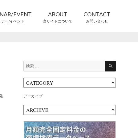
INAR/EVENT
ABOUT
CONTACT
ミナー/イベント
当サイトについて
お問い合わせ
CONTRIBUTORS
情報提供者
検
検
索
索:
発
アーカイブ
ア
ー
カ
イ
ブ