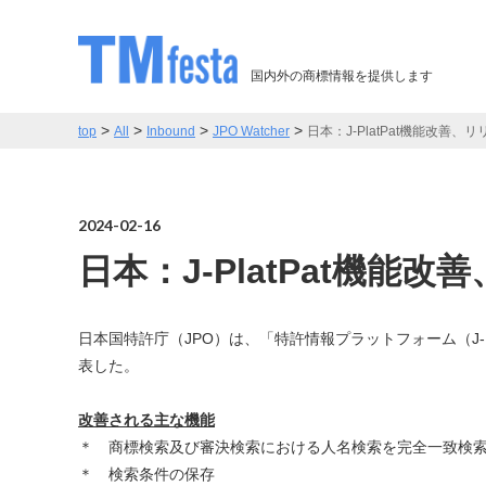
国内外の商標情報を提供します
>
>
>
>
top
All
Inbound
JPO Watcher
日本：J-PlatPat機能改善、リ
2024-02-16
日本：J-PlatPat機能改
日本国特許庁（JPO）は、「特許情報プラットフォーム（J-Pla
表した。
改善される主な機能
＊ 商標検索及び審決検索における人名検索を完全一致検
＊ 検索条件の保存