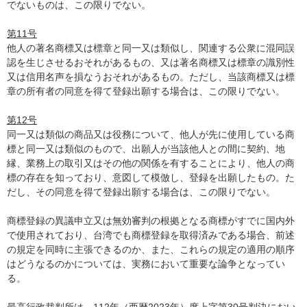
でないものは、この限りでない。
第11号
他人の著名商標又は標章と同一又は類似し、関連する公衆に混同誤
認を生じさせるおそれがあるもの、又は著名商標又は標章の識別性
又は信用名声を損なうおそれがあるもの。ただし、当該商標又は標
章の所有者の同意を得て登録出願する場合は、この限りでない。
第12号
同一又は類似の商品又は役務について、他人が先に使用している商
標と同一又は類似のもので、出願人が当該他人との間に契約、地
縁、業務上の取引又はその他の関係を有することにより、他人の商
標の存在を知っており、意図して模倣し、登録を出願したもの。た
だし、その同意を得て登録出願する場合は、この限りでない。
商標登録の異議申立又は無効審判の根拠となる商標がすでに国内外
で使用されており、台湾でも商標登録を取得済みである場合、前述
の規定を同時に主張できるのか、また、これらの規定の適用の順序
はどうなるのかについては、実務において重要な論争となってい
る。
最高行政裁判所は、112年（西暦2023年）度上字第30号判決におい