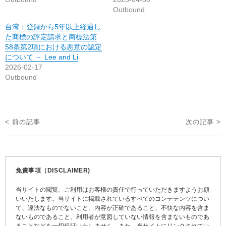
Outbound
台湾：登録から5年以上経過し
た商標の評定請求と商標法第
58条第2項における悪意の認定
について － Lee and Li
2026-02-17
Outbound
投
< 前の記事
次の記事 >
稿
ナ
ビ
免責事項（DISCLAIMER)
ゲ
当サイトの閲覧、ご利用はお客様の責任で行っていただきますようお願
ー
いいたします。当サイトに掲載されているすべてのコンテテンツについ
て、違法なものでないこと、内容が正確であること、不快な内容を含ま
シ
ないものであること、利用者が意図していない情報を含まないものであ