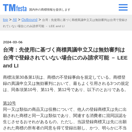
国内外の商標情報を提供します
>
>
>
top
All
Outbound
台湾：先使用に基づく商標異議申立又は無効審判は台湾で登録さ
SEMINAR/EVENT
セミナー/イベント
れていない場合にのみ請求可能 － LEE and LI
ABOUT
当サイトについて
2024-03-06
台湾：先使用に基づく商標異議申立又は無効審判は
CONTRIBUTORS
情報提供者
台湾で登録されていない場合にのみ請求可能 － LEE
and LI
CONTACT
お問い合わせ
商標法第30条第1項は、商標の不登録事由を規定している。商標登
録の異議申立又は無効審判において、最もよく引用される3つの規定
は、同条項第10号、第11号、第12号であり、以下のとおりである。
第10号
同一又は類似の商品又は役務について、他人の登録商標又は先に出
願された商標と同一又は類似であり、関連する消費者に混同誤認を
生じさせるおそれがあるもの。ただし、当該登録商標又は先に出願
された商標の所有者の同意を得て登録出願し、かつ、明らかに不当