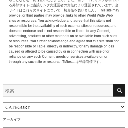
ョ
ることなどを一切保証いたしません。また、当サイトにリンクされてい
る外部サイトは当該リンク先運営者の責任により運営されています。当
ン
サイトはこれらのサイトについて一切責任を負いません。 This site may
provide, or third parties may provide, links to other World Wide Web
sites or resources. You acknowledge and agree that this site is not
responsible for the availability of such external sites or resources, and
does not endorse and is not responsible or liable for any Content,
advertising, products or other materials on or available from such sites
or resources. You further acknowledge and agree that this site shall not
be responsible or liable, directly or indirectly, for any damage or loss
caused or alleged to be caused by or in connection with use of or
reliance on any such Content, goods or services available on or
through any such site or resource. TMfesta は登録商標です。
検
索:
アーカイブ