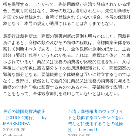
標を保護する。したがって、先使用商標が台湾で登録されている場
合、先取り問題はなく、本号の規定は適用されない。先使用商標が
外国でのみ登録され、台湾で登録されていない場合、本号の保護対
象となり、本号の規定が適用されることは言うまでもない。
最高行政裁判所は、商標の類否判断の原則も明らかにした。同裁判
所によると、商標の類否及びその類似の程度は、商標図案全体を観
察して判断すべきである。しかし、全体観察の原則のほかに、主要
部分（要部）観察というものがある。これは、商標は全体として表
示されているが、商品又は役務の消費者が比較的注意を払い、又は
事後にその印象に残る部分をその出所識別標識として、商標図案の
顕著な部分となる。要部観察と全体観察は互いに対立するものでは
なく、要部は、依然として最終的に商品又は役務の消費者に与える
商標の全体的印象に影響するものであるから、要部観察で説明した
ことをもって、全体観察原則を適用していないとはいえない。
最近の韓国商標法改正
台湾：商標権者のウェブサイ
（2016.9.1施行） – by
トと類似するコンテンツを広
MARKKOREA
告などに使用することの危険
2016-09-20
性 － Lee and Li
Outbound
2025-04-30