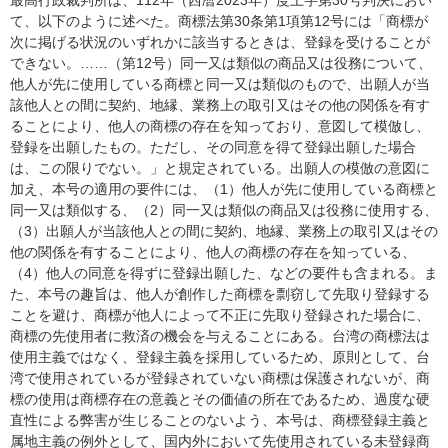
て、以下のように述べた。商標法第30条第1項第12号には「商標が
次に掲げる状況のいずれかに該当するときは、登録を受けることが
できない。……（第12号）同一又は類似の商品又は役務について、
他人が先に使用している商標と同一又は類似のもので、出願人が当
該他人との間に契約、地縁、業務上の取引又はその他の関係を有す
ることにより、他人の商標の存在を知っており、意図して模倣し、
登録を出願したもの。ただし、その同意を得て登録出願した場合
は、この限りでない。」と規定されている。出願人の模倣の意図に
加え、本号の適用の要件には、（1）他人が先に使用している商標と
同一又は類似する、（2）同一又は類似の商品又は役務に使用する、
（3）出願人が当該他人との間に契約、地縁、業務上の取引又はその
他の関係を有することにより、他人の商標の存在を知っている、
（4）他人の同意を得ずに登録出願した、などの要件も含まれる。ま
た、本号の趣旨は、他人が創作した商標を剽窃して先取り登録する
ことを避け、商標が他人によって不正に先取り登録された場合に、
商標の先使用者に救済の機会を与えることにある。台湾の商標法は
使用主義ではなく、登録主義を採用しているため、原則として、台
湾で使用されているが登録されていない商標は保護されないが、商
標の使用は商標存在の意義とその価値の所在であるため、過度な硬
直性による弊害が生じることのないよう、本号は、商標登録主義と
属地主義の例外として、国内外において先使用されている未登録商