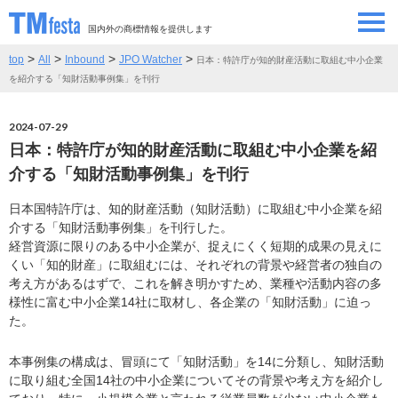
国内外の商標情報を提供します
>
>
>
>
top
All
Inbound
JPO Watcher
日本：特許庁が知的財産活動に取組む中小企業
SEMINAR/EVENT
セミナー/イベント
を紹介する「知財活動事例集」を刊行
ABOUT
当サイトについて
2024-07-29
日本：特許庁が知的財産活動に取組む中小企業を紹
CONTRIBUTORS
情報提供者
介する「知財活動事例集」を刊行
日本国特許庁は、知的財産活動（知財活動）に取組む中小企業を紹
CONTACT
お問い合わせ
介する「知財活動事例集」を刊行した。
経営資源に限りのある中小企業が、捉えにくく短期的成果の見えに
くい「知的財産」に取組むには、それぞれの背景や経営者の独自の
考え方があるはずで、これを解き明かすため、業種や活動内容の多
様性に富む中小企業14社に取材し、各企業の「知財活動」に迫っ
た。
本事例集の構成は、冒頭にて「知財活動」を14に分類し、知財活動
に取り組む全国14社の中小企業についてその背景や考え方を紹介し