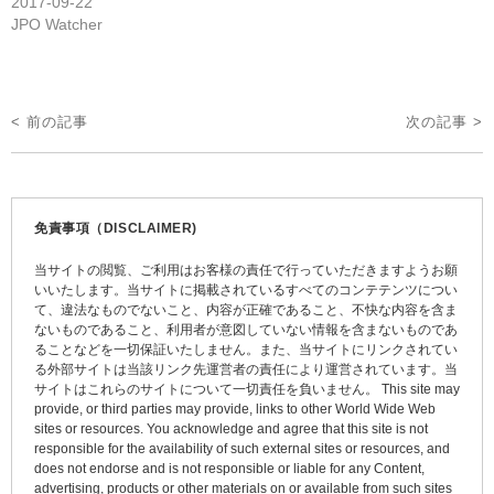
2017-09-22
JPO Watcher
投
< 前の記事
次の記事 >
稿
ナ
ビ
免責事項（DISCLAIMER)
ゲ
当サイトの閲覧、ご利用はお客様の責任で行っていただきますようお願
ー
いいたします。当サイトに掲載されているすべてのコンテテンツについ
て、違法なものでないこと、内容が正確であること、不快な内容を含ま
シ
ないものであること、利用者が意図していない情報を含まないものであ
ョ
ることなどを一切保証いたしません。また、当サイトにリンクされてい
る外部サイトは当該リンク先運営者の責任により運営されています。当
ン
サイトはこれらのサイトについて一切責任を負いません。 This site may
provide, or third parties may provide, links to other World Wide Web
sites or resources. You acknowledge and agree that this site is not
responsible for the availability of such external sites or resources, and
does not endorse and is not responsible or liable for any Content,
advertising, products or other materials on or available from such sites