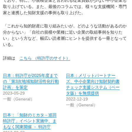
ており、特に、小規模企業と言われる従業員数が少ない中小企業も
取り上げている。また、最後のコラムでは、様々な支援機関・専門
家と連携した知財支援の事例も取り上げた。
「これから知的財産に取り組みたいが、どのような活動があるのか
分からない」「自社の規模や業種に近い企業の取組事例を知りた
い」という方など、幅広い読者層にヒントを提供する一冊となって
いる。
詳細は
こちら （特許庁のサイト）
日本：特許庁が2025年度まで
日本：メリットパートナー
の「第3次地域知財活性化行動
ズ、中小企業向け知財契約書
計画」を策定
チェック支援システム（ベー
2023-05-29
タ版）を無償提供
一般（General）
2022-12-19
一般（General）
日本：「知財のミカタ－巡回
特許庁」イベント実施中、ま
もなく関東開催 － 特許庁