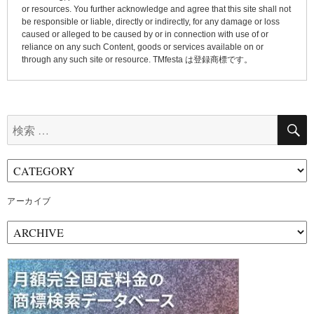
or resources. You further acknowledge and agree that this site shall not
be responsible or liable, directly or indirectly, for any damage or loss
caused or alleged to be caused by or in connection with use of or
reliance on any such Content, goods or services available on or
through any such site or resource. TMfesta は登録商標です。
検
索:
アーカイブ
ア
ー
カ
イ
ブ