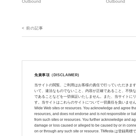
Outbound
Outbound
投
< 前の記事
稿
ナ
ビ
ゲ
ー
免責事項（DISCLAIMER)
シ
当サイトの閲覧、ご利用はお客様の責任で行っていただきま
いて、違法なものでないこと、内容が正確であること、不快
ョ
であることなどを一切保証いたしません。また、当サイトに
ン
す。当サイトはこれらのサイトについて一切責任を負いません。 This site may pro
Wide Web sites or resources. You acknowledge and agree that thi
resources, and does not endorse and is not responsible or liab
from such sites or resources. You further acknowledge and agree t
damage or loss caused or alleged to be caused by or in connec
on or through any such site or resource. TMfesta は登録商