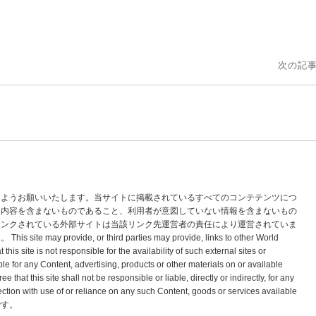
次の記事
すようお願いいたします。当サイトに掲載されているすべてのコンテテンツにつ
な内容を含まないものであること、利用者が意図していない情報を含まないもの
リンクされている外部サイトは当該リンク先運営者の責任により運営されていま
vide, or third parties may provide, links to other World
s site is not responsible for the availability of such external sites or
le for any Content, advertising, products or other materials on or available
hat this site shall not be responsible or liable, directly or indirectly, for any
tion with use of or reliance on any such Content, goods or services available
標です。