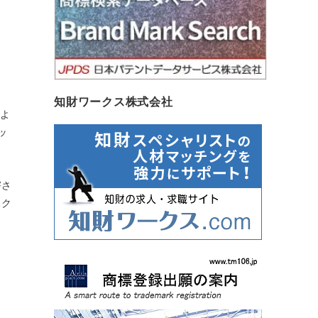
知財ワークス株式会社
月よ
ッ
害さ
スク