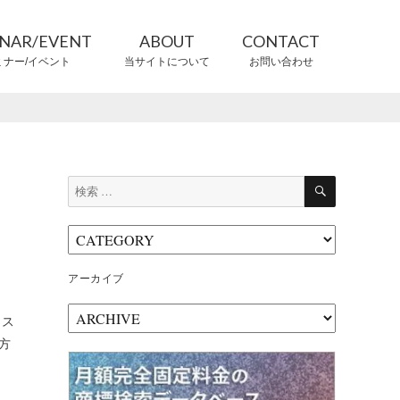
INAR/EVENT
ABOUT
CONTACT
ミナー/イベント
当サイトについて
お問い合わせ
CONTRIBUTORS
情報提供者
検
検
索
索:
アーカイブ
ア
イス
ー
方
カ
イ
ブ