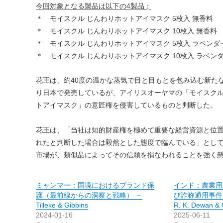
今回対象となる製品は以下の4製品；
＊ モイスクル じんわりホットアイマスク 5枚入 無香料
＊ モイスクル じんわりホットアイマスク 10枚入 無香料
＊ モイスクル じんわりホットアイマスク 5枚入 ラベンダ
＊ モイスクル じんわりホットアイマスク 10枚入 ラベン
花王は、約40度の温かな蒸気で目と目もとを包み込む新たな
り日本で発売しているが、アイリスオーヤマの「モイスクル
トアイマスク」の意匠権を侵害しているものと判断した。
花王は、「当社は知的財産権を極めて重要な経営資源と位
れたと判断した場合は毅然とした態度で臨んでいる」とし
市場が、類似品によってその信頼を損なわれることを強く
ミャンマー：国境におけるブランド保
インド：農業用
護（最前線からの洞察と戦略） －
び詐称通用事件
Tilleke & Gibbins
R. K. Dewan & 
2024-01-16
2025-06-11