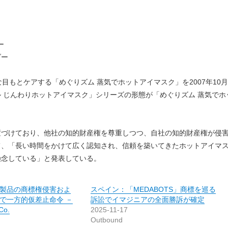
ー
ダー
目もとケアする「めぐりズム 蒸気でホットアイマスク」を2007年10
 じんわりホットアイマスク」シリーズの形態が「めぐりズム 蒸気でホ
置づけており、他社の知的財産権を尊重しつつ、自社の知的財産権が侵
て、「長い時間をかけて広く認知され、信頼を築いてきたホットアイマ
懸念している」と発表している。
製品の商標権侵害およ
スペイン：「MEDABOTS」商標を巡る
で一方的仮差止命令 －
訴訟でイマジニアの全面勝訴が確定
Co.
2025-11-17
Outbound