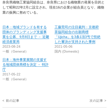
奈良県織物工業協同組合は、奈良県における織物業の発展を目的と
して昭和22年2月に設立され、現在16の企業が組合員となり、織物
業の振興に努めている。
日本：地域ブランドを有する
工藤莞司の注目裁判：京都府
団体のブランディング支援事
茶協同組合の出願商標
業を公募、9月8日まで － 近畿
「Ujicha」を3条1項3号で拒絶
経済産業局
した審決が支持された事例
2023-08-24
2021-05-06
一般（General）
国内 (Domestic)
日本：海外事業展開の支援す
る地域団体商標を決定 － 特許
庁
2017-05-22
一般（General）
投
< 前の記事
次の記事 >
稿