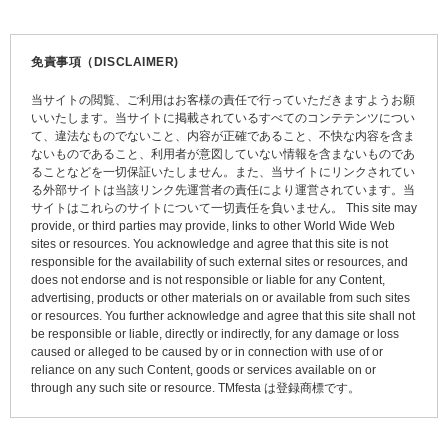
ナ
ビ
免責事項（DISCLAIMER)
ゲ
当サイトの閲覧、ご利用はお客様の責任で行っていただきますようお願
ー
いいたします。当サイトに掲載されているすべてのコンテテンツについ
て、違法なものでないこと、内容が正確であること、不快な内容を含ま
シ
ないものであること、利用者が意図していない情報を含まないものであ
ョ
ることなどを一切保証いたしません。また、当サイトにリンクされてい
る外部サイトは当該リンク先運営者の責任により運営されています。当
ン
サイトはこれらのサイトについて一切責任を負いません。 This site may
provide, or third parties may provide, links to other World Wide Web
sites or resources. You acknowledge and agree that this site is not
responsible for the availability of such external sites or resources, and
does not endorse and is not responsible or liable for any Content,
advertising, products or other materials on or available from such sites
or resources. You further acknowledge and agree that this site shall not
be responsible or liable, directly or indirectly, for any damage or loss
caused or alleged to be caused by or in connection with use of or
reliance on any such Content, goods or services available on or
through any such site or resource. TMfesta は登録商標です。