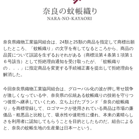
奈良県織物工業協同組合は、24類と25類の商品を指定して商標出願
したところ、「蚊帳織り」の文字を有してなるところから、商品の
品質について誤認を生ずるおそれがある（商標法第４条第１項第１
６号該当）として拒絶理由通知を受け取ったが、「蚊帳織り
の．．．」に指定商品を変更する手続補正書を提出して拒絶理由を
解消した。
今回奈良県織物工業協同組合は、グローバル化の波が押し寄せ競争
が激しくなっている中、奈良県の伝統ある蚊帳織りの技術を守りつ
つ後世へ継承していくため、立ち上げたブランド「奈良の蚊帳織
り」を商標登録して、ロゴマークが使用されている商品は市場の廉
価品・粗悪品と比較して、吸水性や速乾性に優れ、本来の素晴らし
さを利用者に認知してもらうことを目的としたものだ。組合による
と、奈良の蚊帳生地の生産量は日本一という。