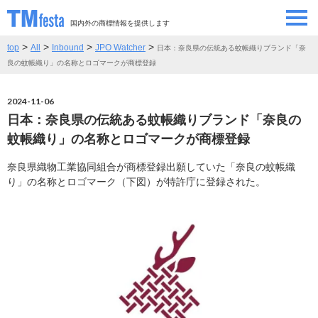
国内外の商標情報を提供します
>
>
>
>
top
All
Inbound
JPO Watcher
日本：奈良県の伝統ある蚊帳織りブランド「奈
SEMINAR/EVENT
セミナー/イベント
良の蚊帳織り」の名称とロゴマークが商標登録
ABOUT
当サイトについて
2024-11-06
日本：奈良県の伝統ある蚊帳織りブランド「奈良の
CONTRIBUTORS
情報提供者
蚊帳織り」の名称とロゴマークが商標登録
奈良県織物工業協同組合が商標登録出願していた「奈良の蚊帳織
CONTACT
お問い合わせ
り」の名称とロゴマーク（下図）が特許庁に登録された。