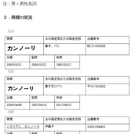
注：男＝男性名詞
２．商標の状況