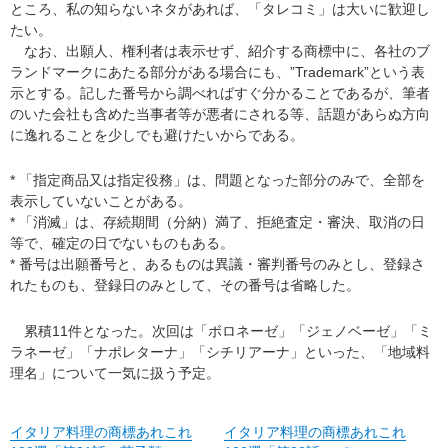
ところ、私の知らないネタがあれば、「タレコミ」は大いに歓迎し
たい。
なお、出願人、権利者は表示せず、紹介する商標中に、各社のブ
ランドマークにあたる部分がある場合にも、”Trademark”という表
示とする。記した番号から調べればすぐ分かることであるが、筆者
のいた会社も含めた当事者等が悪者にされる等、話題があらぬ方向
に逸れることを少しでも避けたいからである。
* 「指定商品又は指定役務」は、問題となった部分のみで、全部を
表示していないことがある。
* 「消滅」は、存続期間（分納）満了、拒絶査定・審決、取消の日
等で、確定の日でないものもある。
* 番号は出願番号と、あるものは異議・審判番号のみとし、登録さ
れたものも、登録日のみとして、その番号は省略した。
累積11件となった。次回は「ボロネーゼ」「ジェノベーゼ」「ミ
ラネーゼ」「ナポレターナ」「シチリアーナ」といった、「地域料
理名」について一気に扱う予定。
イタリア料理の商標あれこれ
イタリア料理の商標あれこれ