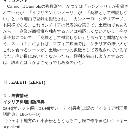
４．コメント
CannoliはCannoloの複数形で、かつては「カンノーリ」が登録さ
れていたが、「イタリアンカンノーリ」が、「商標として機能しな
い」という理由で登録を拒絶され、「カンノーロ シチリアーノ」
も同様である。これはシチリアの代表的な菓子で、土産物でもある
から、一企業が商標権を独占することは相応しくないといえ、今や
菓子類について、「商標として機能しない」と言っても問題なかろ
う。３．（１）によれば、マフィア映画では、シチリアの怖い人が
これを食べるシーンが、土地の一つの象徴として表現されているそ
うだ。痛い目にあいたくなかったら、権利を独占しようとするの
は、諦めたほうがよさそうでもあるのかも。
Ⅲ．ZALETI（ZERET)
１．辞書情報
イタリア料理用語辞典
zalet[ザレット]男，zaleti[ザレーティ]男複(上記の『イタリア料理用
語辞典』186ページ)
（ヴェネト地方の）小麦粉ととうもろこし粉で作る黄色いクッキー
＝gialletti．