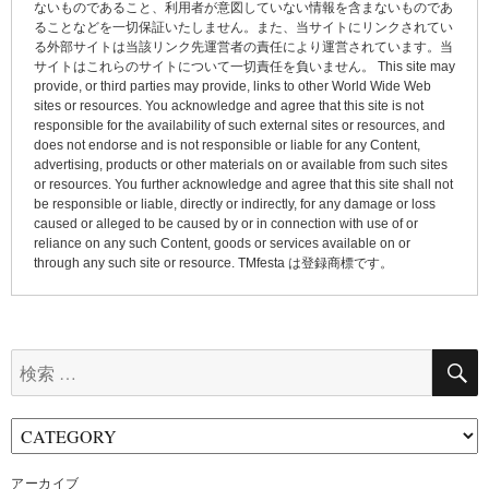
ないものであること、利用者が意図していない情報を含まないものであ
ョ
ることなどを一切保証いたしません。また、当サイトにリンクされてい
る外部サイトは当該リンク先運営者の責任により運営されています。当
ン
サイトはこれらのサイトについて一切責任を負いません。 This site may
provide, or third parties may provide, links to other World Wide Web
sites or resources. You acknowledge and agree that this site is not
responsible for the availability of such external sites or resources, and
does not endorse and is not responsible or liable for any Content,
advertising, products or other materials on or available from such sites
or resources. You further acknowledge and agree that this site shall not
be responsible or liable, directly or indirectly, for any damage or loss
caused or alleged to be caused by or in connection with use of or
reliance on any such Content, goods or services available on or
through any such site or resource. TMfesta は登録商標です。
検
索:
アーカイブ