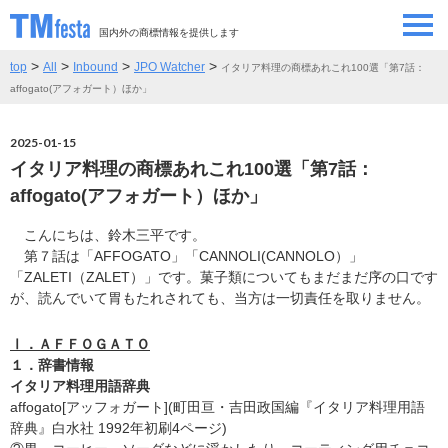
国内外の商標情報を提供します
>
>
>
>
top
All
Inbound
JPO Watcher
イタリア料理の商標あれこれ100選「第7話：
SEMINAR/EVENT
セミナー/イベント
affogato(アフォガート）ほか」
ABOUT
当サイトについて
2025-01-15
イタリア料理の商標あれこれ100選「第7話：
CONTRIBUTORS
情報提供者
affogato(アフォガート）ほか」
こんにちは、鈴木三平です。
CONTACT
お問い合わせ
第７話は「AFFOGATO」「CANNOLI(CANNOLO）」
「ZALETI（ZALET）」です。菓子類についてもまだまだ序の口です
が、読んでいて胃もたれされても、当方は一切責任を取りません。
Ⅰ．ＡＦＦＯＧＡＴＯ
１．辞書情報
イタリア料理用語辞典
affogato[アッフォガート](町田亘・吉田政国編『イタリア料理用語
辞典』白水社 1992年初刷4ページ)