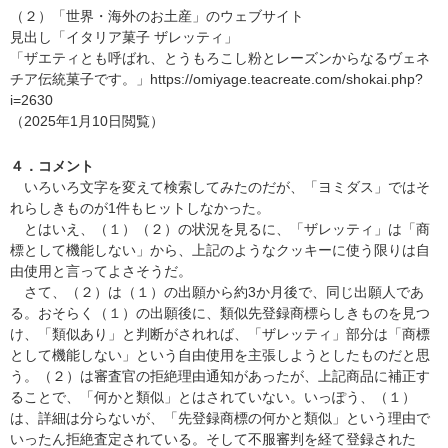
（２）「世界・海外のお土産」のウェブサイト
見出し「イタリア菓子 ザレッティ」
「ザエティとも呼ばれ、とうもろこし粉とレーズンからなるヴェネ
チア伝統菓子です。」https://omiyage.teacreate.com/shokai.php?
i=2630
（2025年1月10日閲覧）
４．コメント
いろいろ文字を変えて検索してみたのだが、「ヨミダス」ではそ
れらしきものが1件もヒットしなかった。
とはいえ、（１）（２）の状況を見るに、「ザレッティ」は「商
標として機能しない」から、上記のようなクッキーに使う限りは自
由使用と言ってよさそうだ。
さて、（２）は（１）の出願から約3か月後で、同じ出願人であ
る。おそらく（１）の出願後に、類似先登録商標らしきものを見つ
け、「類似あり」と判断がされれば、「ザレッティ」部分は「商標
として機能しない」という自由使用を主張しようとしたものだと思
う。（２）は審査官の拒絶理由通知があったが、上記商品に補正す
ることで、「何かと類似」とはされていない。いっぽう、（１）
は、詳細は分らないが、「先登録商標の何かと類似」という理由で
いったん拒絶査定されている。そして不服審判を経て登録された