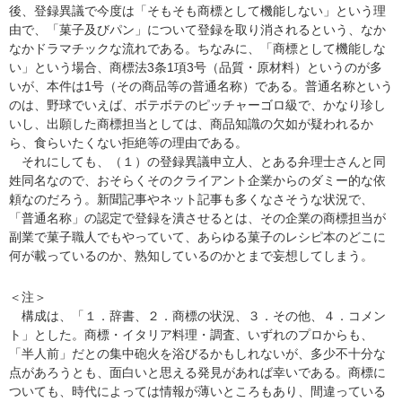
後、登録異議で今度は「そもそも商標として機能しない」という理
由で、「菓子及びパン」について登録を取り消されるという、なか
なかドラマチックな流れである。ちなみに、「商標として機能しな
い」という場合、商標法3条1項3号（品質・原材料）というのが多
いが、本件は1号（その商品等の普通名称）である。普通名称という
のは、野球でいえば、ボテボテのピッチャーゴロ級で、かなり珍し
いし、出願した商標担当としては、商品知識の欠如が疑われるか
ら、食らいたくない拒絶等の理由である。
それにしても、（１）の登録異議申立人、とある弁理士さんと同
姓同名なので、おそらくそのクライアント企業からのダミー的な依
頼なのだろう。新聞記事やネット記事も多くなさそうな状況で、
「普通名称」の認定で登録を潰させるとは、その企業の商標担当が
副業で菓子職人でもやっていて、あらゆる菓子のレシピ本のどこに
何が載っているのか、熟知しているのかとまで妄想してしまう。
＜注＞
構成は、「１．辞書、２．商標の状況、３．その他、４．コメン
ト」とした。商標・イタリア料理・調査、いずれのプロからも、
「半人前」だとの集中砲火を浴びるかもしれないが、多少不十分な
点があろうとも、面白いと思える発見があれば幸いである。商標に
ついても、時代によっては情報が薄いところもあり、間違っている