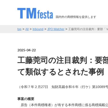
国内外の商標情報を提供します
>
>
>
>
top
All
Inbound
JPO Watcher
工藤莞司の注目裁判：要部「
2025-04-22
工藤莞司の注目裁判：要
て類似するとされた事例
（令和７年２月27日 知財高裁令和６年（行ケ）第1008
事案の概要
原告（本件商標権者）が有する本件商標に係る商標掲載公