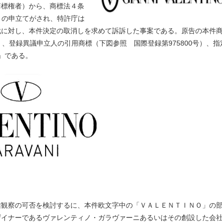
商標権者）から、商標法４条
4）の申立てがされ、特許庁は
裁に対し、本件決定の取消しを求めて訴訴した事案である。原告の本件
物」、登録異議申立人の引用商標（下図参照 国際登録第975800号）、指
r.」である。
観察の可否を検討するに、本件欧文字中の「ＶＡＬＥＮＴＩＮＯ」の
ザイナーであるヴァレンティノ・ガラヴァーニあるいはその創設した会