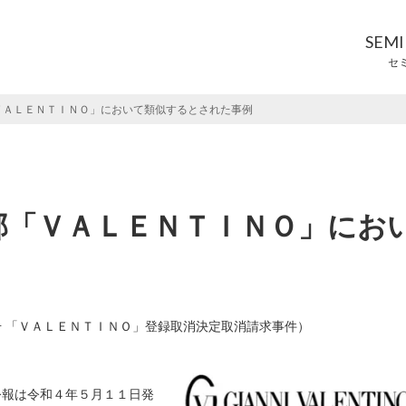
SEM
セ
ＶＡＬＥＮＴＩＮＯ」において類似するとされた事例
部「ＶＡＬＥＮＴＩＮＯ」にお
9号 「ＶＡＬＥＮＴＩＮＯ」登録取消決定取消請求事件）
報は令和４年５月１１日発