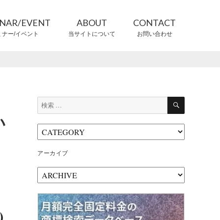
INAR/EVENT
ABOUT
CONTACT
ミナー/イベント
当サイトについて
お問い合わせ
CONTRIBUTORS
情報提供者
検
検
索
索:
い
アーカイブ
ア
ー
カ
イ
ブ