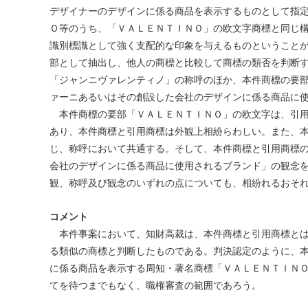
デザイナーのデザインに係る商品を表示するものとして指
Ｏ等のうち、「ＶＡＬＥＮＴＩＮＯ」の欧文字商標と同じ
識別標識として強く支配的な印象を与えるものということ
部として抽出し、他人の商標と比較して商標の類否を判断
「ジャンニヴァレンティノ」の称呼のほか、本件商標の要
ァーニあるいはその創設した会社のデザインに
本件商標の要部「ＶＡＬＥＮＴＩＮＯ」の欧文字は、引用
あり、本件商標と引用商標は外観上相紛らわしい。また、
じ、称呼において共通する。そして、本件商標と引用商標
会社のデザインに係る商品に使用されるブランド」の観念
観、称呼及び観念のいずれの点についても、相紛れるおそ
コメント
本件事案において、知財高裁は、本件商標と引用商標とは
る類似の商標と判断したものである。判決認定のように、
に係る商品を表示する周知・著名商標「ＶＡＬＥＮＴＩＮ
てを待つまでもなく、職権審査の範囲であろう。