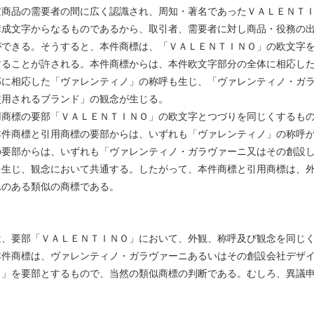
定商品の需要者の間に広く認識され、周知・著名であったＶＡＬＥＮＴ
構成文字からなるものであるから、取引者、需要者に対し商品・役務の
ができる。そうすると、本件商標は、「ＶＡＬＥＮＴＩＮＯ」の欧文字
することが許される。本件商標からは、本件欧文字部分の全体に相応し
部に相応した「ヴァレンティノ」の称呼も生じ、「ヴァレンティノ・ガ
係る商品に使用されるブランド」の観念が生じる。
商標の要部「ＶＡＬＥＮＴＩＮＯ」の欧文字とつづりを同じくするも
本件商標と引用商標の要部からは、いずれも「ヴァレンティノ」の称呼
の要部からは、いずれも「ヴァレンティノ・ガラヴァーニ又はその創設
を生じ、観念において共通する。したがって、本件商標と引用商標は、
れのある類似の商標である。
、要部「ＶＡＬＥＮＴＩＮＯ」において、外観、称呼及び観念を同じ
本件商標は、ヴァレンティノ・ガラヴァーニあるいはその創設会社デザ
Ｏ」を要部とするもので、当然の類似商標の判断である。むしろ、異議