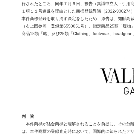
行されたところ、同年７月６日、被告（異議申立人・引用
１項１１号違反を理由とした商標登録異議（2022-90027
本件商標登録を取り消す決定をしたため、原告は、知財高
（右上図参照 登録第6550051号）、指定商品25類「履
商品18類「略」及び25類「Clothing、footwear、headgea
判 旨
本件商標が結合商標と理解されることを前提に、その分離
は、本件商標の登録査定時において、国際的に知られたデ