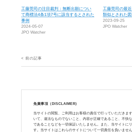
工藤莞司の注目裁判：無断出願につい
工藤莞司の最近
て商標法4条1項7号に該当するとされた
類似とされた図
事例
2023-09-25
2024-05-07
JPO Watcher
JPO Watcher
投
< 前の記事
稿
ナ
ビ
ゲ
ー
免責事項（DISCLAIMER)
シ
当サイトの閲覧、ご利用はお客様の責任で行っていただきま
いて、違法なものでないこと、内容が正確であること、不快
ョ
であることなどを一切保証いたしません。また、当サイトに
ン
す。当サイトはこれらのサイトについて一切責任を負いません。 This site may pro