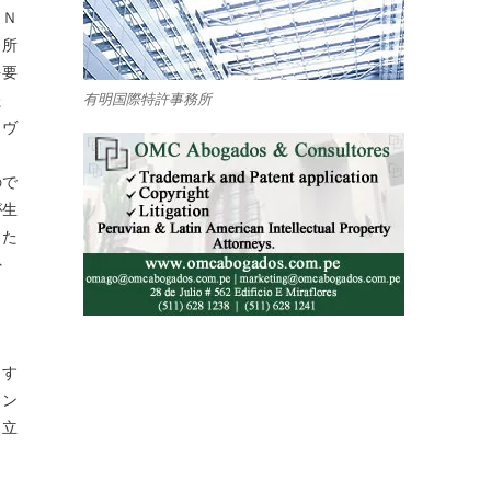
ＩＮ
出所
を要
た
有明国際特許事務所
ラヴ
ので
が生
した
外
くす
イン
申立