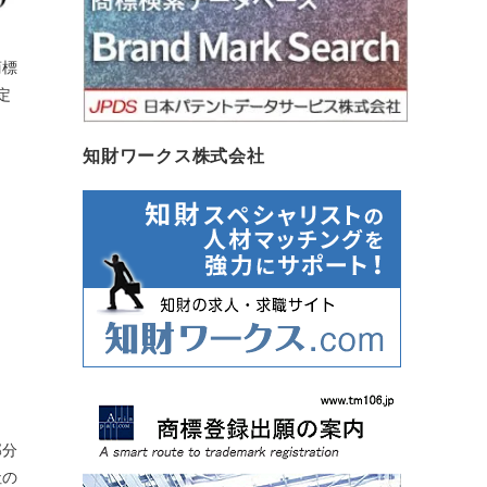
商標
定
知財ワークス株式会社
部分
社の