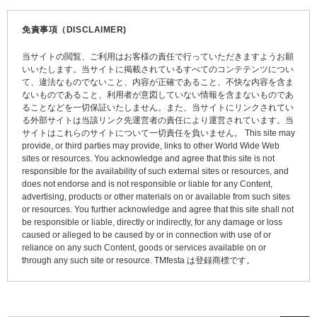
ナ
ビ
免責事項（DISCLAIMER)
ゲ
当サイトの閲覧、ご利用はお客様の責任で行っていただきますようお願
ー
いいたします。当サイトに掲載されているすべてのコンテテンツについ
て、違法なものでないこと、内容が正確であること、不快な内容を含ま
シ
ないものであること、利用者が意図していない情報を含まないものであ
ョ
ることなどを一切保証いたしません。また、当サイトにリンクされてい
る外部サイトは当該リンク先運営者の責任により運営されています。当
ン
サイトはこれらのサイトについて一切責任を負いません。 This site may
provide, or third parties may provide, links to other World Wide Web
sites or resources. You acknowledge and agree that this site is not
responsible for the availability of such external sites or resources, and
does not endorse and is not responsible or liable for any Content,
advertising, products or other materials on or available from such sites
or resources. You further acknowledge and agree that this site shall not
be responsible or liable, directly or indirectly, for any damage or loss
caused or alleged to be caused by or in connection with use of or
reliance on any such Content, goods or services available on or
through any such site or resource. TMfesta は登録商標です。