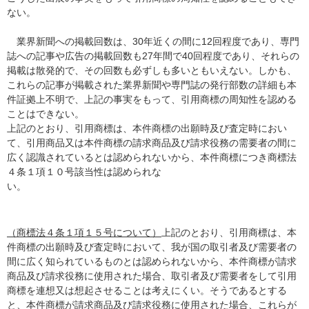
ない。
業界新聞への掲載回数は、30年近くの間に12回程度であり、専門
誌への記事や広告の掲載回数も27年間で40回程度であり、それらの
掲載は散発的で、その回数も必ずしも多いともいえない。しかも、
これらの記事が掲載された業界新聞や専門誌の発行部数の詳細も本
件証拠上不明で、上記の事実をもって、引用商標の周知性を認める
ことはできない。
上記のとおり、引用商標は、本件商標の出願時及び査定時におい
て、引用商品又は本件商標の請求商品及び請求役務の需要者の間に
広く認識されているとは認められないから、本件商標につき商標法
４条１項１０号該当性は認められな
い。
（商標法４条１項１５号について）
上記のとおり、引用商標は、本
件商標の出願時及び査定時において、我が国の取引者及び需要者の
間に広く知られているものとは認められないから、本件商標が請求
商品及び請求役務に使用された場合、取引者及び需要者をして引用
商標を連想又は想起させることは考えにくい。そうであるとする
と、本件商標が請求商品及び請求役務に使用された場合、これらが