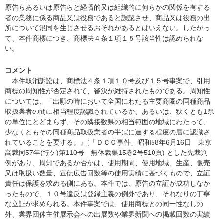
原告らあるいは原告らと経済的又は組織的に何らかの関係を有する
者の業務に係る商品又は役務であると誤認させ、商品又は役務の出
所について混同を生じさせるおそれがあるとはいえない。したがっ
て、本件商標につき、商標法４条１項１５号該当性は認められな
い。
コメント
本件取消訴訟は、商標法４条１項１０号及び１５号事案で、引用
商標の周知性が否定されて、審決が維持されたものである。周知性
については、「出願の時において全国にわたる主要商圏の同種商品
取扱業者の間に相当程度認識されているか、あるいは、狭くとも1県
の単位にとどまらず、その隣接数県の相当範囲の地域にわたって、
少なくともその同種商品取扱業者の半ばに達する程度の層に認識さ
れていることを要する。』(「ＤＣＣ事件」昭和58年6月16日 東京
高裁同57年(行ケ)第110号 無体裁集15巻2号510頁) とした先裁判
例があり、周知であるか否かは、使用期間、使用地域、生産、販売
又は取扱い数量、宣伝広告回数等の使用実績に基づくもので、立証
責任は保護を求める側にある。本件では、原告の立証が成功しなか
ったもので、１０号違反は登録主義の例外であり、それなりの丁寧
な立証が求められる。本件事案では、使用商標との同一性なしの
外、業界団体主催展示会への出展数や業界新聞への掲載回数の実績