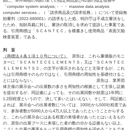
由に、本件商標の9類の全ての指定商品及び42類の指定役務中
「computer system analysis;・・・ massive data analysis
computer services.」（「請求商品及び請求役務」）について登録無
効審判（2022-680001）の請求をした処、特許庁は不成立審決をし
たため、知財高裁に対し、審決の取消しを求めて提訴した事案であ
る。引用商標は「ＳＣＡＮＴＥＣ」を横書きし使用商品「表面欠陥
検査装置」である。
判 旨
（商標法４条１項１０号について）
原告は、これら廉価版のモニ
ターに「ＳＣＡＮＴＥＣＥＬＥＭＥＮＴＳ」又は「ＳＣＡＮＴＥＣ
ＥＬＥＭＥＮＴＳ２」の文字が表示されるなどと主張するが、これ
らは引用商標そのものではなく、引用商標の周知性を基礎付けるこ
とにはならない。 原告は、業界団
体主催の展示会への出展数の多さを周知性の根拠として主張し証拠
を提出するが、同証拠によっても、その出展回数や頻度は1年間に
1,2回程度というので、決して多いとはいえない。そして、同証拠に
よれば、展示会への出展者数については、100社から500社程度であ
り、参加者数が5000人から4万人以上であったということからする
と、これらの展示会にはある程度の来場者があったとはいえるもの
の、原告の出展ブースに来場した者の数の分かる証拠もない以上、
こうした出展の事実をもって引用商標の周知性を認めることもでき