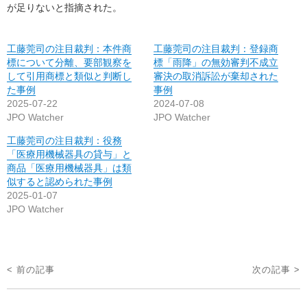
が足りないと指摘された。
工藤莞司の注目裁判：本件商
工藤莞司の注目裁判：登録商
標について分離、要部観察を
標「雨降」の無効審判不成立
して引用商標と類似と判断し
審決の取消訴訟が棄却された
た事例
事例
2025-07-22
2024-07-08
JPO Watcher
JPO Watcher
工藤莞司の注目裁判：役務
「医療用機械器具の貸与」と
商品「医療用機械器具」は類
似すると認められた事例
2025-01-07
JPO Watcher
投
< 前の記事
次の記事 >
稿