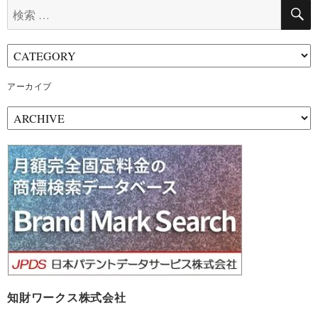
検
索:
アーカイブ
ア
ー
カ
イ
ブ
知財ワークス株式会社