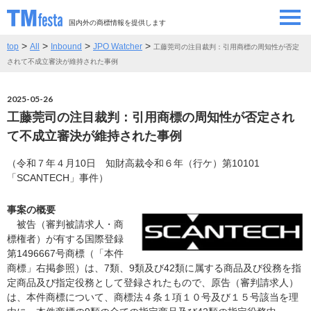
国内外の商標情報を提供します
>
>
>
>
top
All
Inbound
JPO Watcher
工藤莞司の注目裁判：引用商標の周知性が否定
SEMINAR/EVENT
セミナー/イベント
されて不成立審決が維持された事例
ABOUT
当サイトについて
2025-05-26
工藤莞司の注目裁判：引用商標の周知性が否定され
CONTRIBUTORS
情報提供者
て不成立審決が維持された事例
（令和７年４月10日 知財高裁令和６年（行ケ）第10101
CONTACT
お問い合わせ
「SCANTECH」事件）
事案の概要
被告（審判被請求人・商
標権者）が有する国際登録
第1496667号商標（「本件
商標」右掲参照）は、7類、9類及び42類に属する商品及び役務を指
定商品及び指定役務として登録されたもので、原告（審判請求人）
は、本件商標について、商標法４条１項１０号及び１５号該当を理