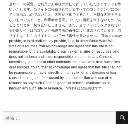
当サイトの閲覧、ご利用はお客様の責任で行っていただきますようお願
ー
いいたします。当サイトに掲載されているすべてのコンテテンツについ
て、違法なものでないこと、内容が正確であること、不快な内容を含ま
シ
ないものであること、利用者が意図していない情報を含まないものであ
ョ
ることなどを一切保証いたしません。また、当サイトにリンクされてい
る外部サイトは当該リンク先運営者の責任により運営されています。当
ン
サイトはこれらのサイトについて一切責任を負いません。 This site may
provide, or third parties may provide, links to other World Wide Web
sites or resources. You acknowledge and agree that this site is not
responsible for the availability of such external sites or resources, and
does not endorse and is not responsible or liable for any Content,
advertising, products or other materials on or available from such sites
or resources. You further acknowledge and agree that this site shall not
be responsible or liable, directly or indirectly, for any damage or loss
caused or alleged to be caused by or in connection with use of or
reliance on any such Content, goods or services available on or
through any such site or resource. TMfesta は登録商標です。
検
索: