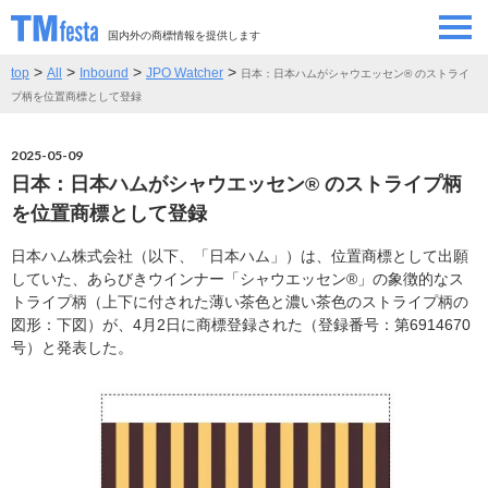
国内外の商標情報を提供します
>
>
>
>
top
All
Inbound
JPO Watcher
日本：日本ハムがシャウエッセン® のストライ
SEMINAR/EVENT
セミナー/イベント
プ柄を位置商標として登録
ABOUT
当サイトについて
2025-05-09
日本：日本ハムがシャウエッセン® のストライプ柄
CONTRIBUTORS
情報提供者
を位置商標として登録
日本ハム株式会社（以下、「日本ハム」）は、位置商標として出願
CONTACT
お問い合わせ
していた、あらびきウインナー「シャウエッセン®」の象徴的なス
トライプ柄（上下に付された薄い茶色と濃い茶色のストライプ柄の
図形：下図）が、4月2日に商標登録された（登録番号：第6914670
号）と発表した。