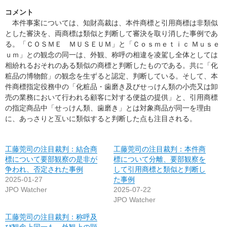
コメント
本件事案については、知財高裁は、本件商標と引用商標は非類似
とした審決を、両商標は類似と判断して審決を取り消した事例であ
る。「ＣＯＳＭＥ ＭＵＳＥＵＭ」と「Ｃｏｓｍｅｔｉｃ Ｍｕｓｅ
ｕｍ」との観念の同一は、外観、称呼の相違を凌駕し全体としては
相紛れるおそれのある類似の商標と判断したものである。共に「化
粧品の博物館」の観念を生ずると認定、判断している。そして、本
件商標指定役務中の「化粧品・歯磨き及びせっけん類の小売又は卸
売の業務において行われる顧客に対する便益の提供」と、引用商標
の指定商品中「せっけん類、歯磨き」とは対象商品が同一を理由
に、あっさりと互いに類似すると判断した点も注目される。
工藤莞司の注目裁判：結合商
工藤莞司の注目裁判：本件商
標について要部観察の是非が
標について分離、要部観察を
争われ、否定された事例
して引用商標と類似と判断し
2025-01-27
た事例
JPO Watcher
2025-07-22
JPO Watcher
工藤莞司の注目裁判：称呼及
び観念上同一も、外観上の顕