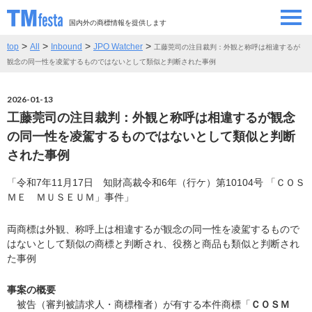
国内外の商標情報を提供します
>
>
>
>
top
All
Inbound
JPO Watcher
工藤莞司の注目裁判：外観と称呼は相違するが
SEMINAR/EVENT
セミナー/イベント
観念の同一性を凌駕するものではないとして類似と判断された事例
ABOUT
当サイトについて
2026-01-13
工藤莞司の注目裁判：外観と称呼は相違するが観念
CONTRIBUTORS
情報提供者
の同一性を凌駕するものではないとして類似と判断
された事例
CONTACT
お問い合わせ
「令和7年11月17日 知財高裁令和6年（行ケ）第10104号 「ＣＯＳ
ＭＥ ＭＵＳＥＵＭ」事件」
両商標は外観、称呼上は相違するが観念の同一性を凌駕するもので
はないとして類似の商標と判断され、役務と商品も類似と判断され
た事例
事案の概要
被告（審判被請求人・商標権者）が有する本件商標「
ＣＯＳＭ