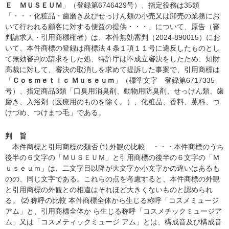
Ｅ ＭＵＳＥＵＭ
」（登録第6746429号）、指定役務は35類
「・・・化粧品・歯磨き及びせっけん類の小売又は卸売の業務にお
いて行われる顧客に対する便益の提供・・・」について、原告（審
判請求人・引用商標権者）は、本件無効審判（2024-890015）にお
いて、本件商標の登録は商標法４条１項１１号に違反したものとし
て無効審判の請求をした処、特許庁は不成立審決をしたため、知財
高裁に対して、審決の取消しを求めて提訴した事案で、引用商標は
「
Ｃｏｓｍｅｔｉｃ Ｍｕｓｅｕｍ
」（標準文字 登録第6717335
号）、指定商品3類「口臭用消臭剤、動物用防臭剤、せっけん類、歯
磨き、入浴剤（医療用のものを除く。）、化粧品、香料、薫料、つ
けづめ、つけまつ毛」である。
判 旨
本件商標と引用商標の類否 ⑴ 外観の比較 ・・・本件商標のうち
後半の６文字の「ＭＵＳＥＵＭ」と引用商標の後半の６文字の「Ｍ
ｕｓｅｕｍ」は、二文字目以降が大文字か小文字かの違いはあるも
のの、同じ文字である。これらの点を考慮すると、本件商標の外観
と引用商標の外観との相違はそれほど大きくないものと認められ
る。 ⑵ 称呼の比較 本件商標全体から生じる称呼「コスメミュージ
アム」と、引用商標全体か ら生じる称呼「コスメチックミュージア
ム」又は「コスメティックミュージ アム」とは、構成音及び構成音