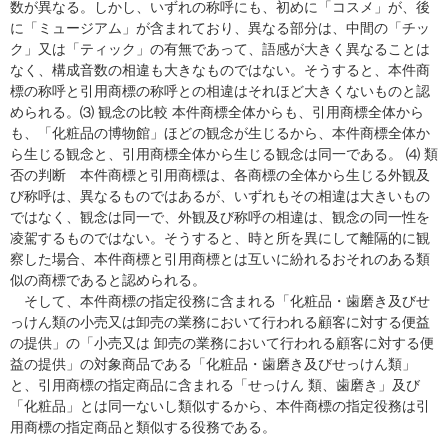
数が異なる。しかし、いずれの称呼にも、初めに「コスメ」が、後
に「ミュージアム」が含まれており、異なる部分は、中間の「チッ
ク」又は「ティック」の有無であって、語感が大きく異なることは
なく、構成音数の相違も大きなものではない。そうすると、本件商
標の称呼と引用商標の称呼との相違はそれほど大きくないものと認
められる。⑶ 観念の比較 本件商標全体からも、引用商標全体から
も、「化粧品の博物館」ほどの観念が生じるから、本件商標全体か
ら生じる観念と、引用商標全体から生じる観念は同一である。 ⑷ 類
否の判断 本件商標と引用商標は、各商標の全体から生じる外観及
び称呼は、異なるものではあるが、いずれもその相違は大きいもの
ではなく、観念は同一で、外観及び称呼の相違は、観念の同一性を
凌駕するものではない。そうすると、時と所を異にして離隔的に観
察した場合、本件商標と引用商標とは互いに紛れるおそれのある類
似の商標であると認められる。
そして、本件商標の指定役務に含まれる「化粧品・歯磨き及びせ
っけん類の小売又は卸売の業務において行われる顧客に対する便益
の提供」の「小売又は 卸売の業務において行われる顧客に対する便
益の提供」の対象商品である「化粧品・歯磨き及びせっけん類」
と、引用商標の指定商品に含まれる「せっけん 類、歯磨き」及び
「化粧品」とは同一ないし類似するから、本件商標の指定役務は引
用商標の指定商品と類似する役務である。