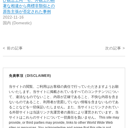
著な相違から商標非類似との
原告主張が否定された事例
2022-11-16
国内 (Domestic)
投
< 前の記事
次の記事 >
稿
ナ
ビ
免責事項（DISCLAIMER)
ゲ
当サイトの閲覧、ご利用はお客様の責任で行っていただきますようお願
ー
いいたします。当サイトに掲載されているすべてのコンテテンツについ
て、違法なものでないこと、内容が正確であること、不快な内容を含ま
シ
ないものであること、利用者が意図していない情報を含まないものであ
ョ
ることなどを一切保証いたしません。また、当サイトにリンクされてい
る外部サイトは当該リンク先運営者の責任により運営されています。当
ン
サイトはこれらのサイトについて一切責任を負いません。 This site may
provide, or third parties may provide, links to other World Wide Web
sites or resources. You acknowledge and agree that this site is not