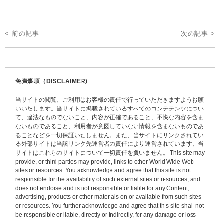
投
< 前の記事
次の記事 >
稿
ナ
ビ
免責事項（DISCLAIMER)
ゲ
当サイトの閲覧、ご利用はお客様の責任で行っていただきますようお願
ー
いいたします。当サイトに掲載されているすべてのコンテテンツについ
て、違法なものでないこと、内容が正確であること、不快な内容を含ま
シ
ないものであること、利用者が意図していない情報を含まないものであ
ョ
ることなどを一切保証いたしません。また、当サイトにリンクされてい
る外部サイトは当該リンク先運営者の責任により運営されています。当
ン
サイトはこれらのサイトについて一切責任を負いません。 This site may
provide, or third parties may provide, links to other World Wide Web
sites or resources. You acknowledge and agree that this site is not
responsible for the availability of such external sites or resources, and
does not endorse and is not responsible or liable for any Content,
advertising, products or other materials on or available from such sites
or resources. You further acknowledge and agree that this site shall not
be responsible or liable, directly or indirectly, for any damage or loss