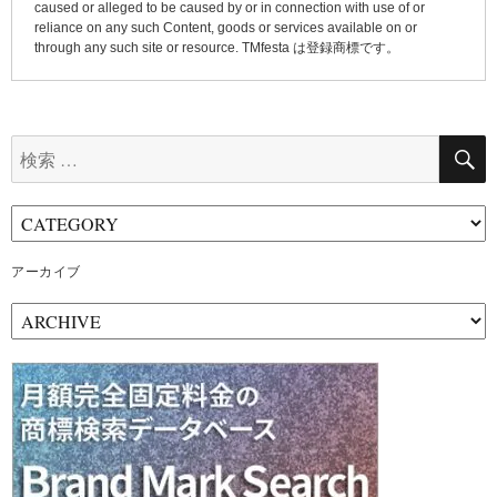
caused or alleged to be caused by or in connection with use of or
reliance on any such Content, goods or services available on or
through any such site or resource. TMfesta は登録商標です。
検
索:
アーカイブ
ア
ー
カ
イ
ブ