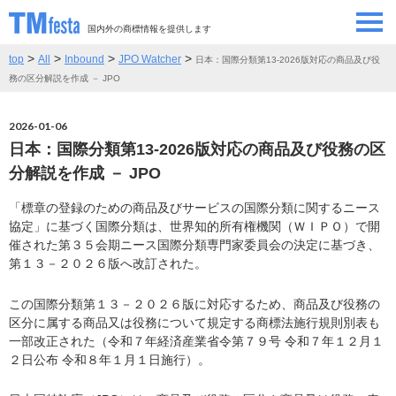
国内外の商標情報を提供します
>
>
>
>
top
All
Inbound
JPO Watcher
日本：国際分類第13-2026版対応の商品及び役
SEMINAR/EVENT
セミナー/イベント
務の区分解説を作成 － JPO
ABOUT
当サイトについて
2026-01-06
日本：国際分類第13-2026版対応の商品及び役務の区
CONTRIBUTORS
情報提供者
分解説を作成 － JPO
「標章の登録のための商品及びサービスの国際分類に関するニース
CONTACT
お問い合わせ
協定」に基づく国際分類は、世界知的所有権機関（ＷＩＰＯ）で開
催された第３５会期ニース国際分類専門家委員会の決定に基づき、
第１３－２０２６版へ改訂された。
この国際分類第１３－２０２６版に対応するため、商品及び役務の
区分に属する商品又は役務について規定する商標法施行規則別表も
一部改正された（令和７年経済産業省令第７９号 令和７年１２月１
２日公布 令和８年１月１日施行）。