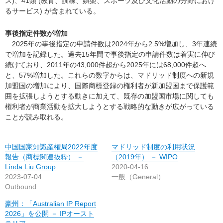
ス)、41類 (教育、訓練、娯楽、スポーツ及び文化活動の分野におけ
るサービス) が含まれている。
事後指定件数が増加
2025年の事後指定の申請件数は2024年から2.5%増加し、3年連続
で増加を記録した。過去15年間で事後指定の申請件数は着実に伸び
続けており、2011年の43,000件超から2025年には68,000件超へ
と、57%増加した。これらの数字からは、マドリッド制度への新規
加盟国の増加により、国際商標登録の権利者が新加盟国まで保護範
囲を拡張しようとする動きに加えて、既存の加盟国市場に関しても
権利者が商業活動を拡大しようとする戦略的な動きが広がっている
ことが読み取れる。
中国国家知識産権局2022年度
マドリッド制度の利用状況
報告（商標関連抜粋） －
（2019年） － WIPO
Linda Liu Group
2020-04-16
2023-07-04
一般（General）
Outbound
豪州：「Australian IP Report
2026」を公開 － IPオースト