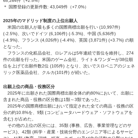
68,264件（+2.5%）
＊ 国際登録の更新件数: 43,049件（+7.0%）
2025年のマドリッド制度の上位出願人
米国の出願人が最も多くの国際商標出願を行い (10,997件)
(-2.5%)、次いでドイツ (6,106件) (-5.3%)、中国 (5,636件)
(-4.9%)、フランス (4,026件) (-4.4%)、英国 (3,871件) (+3.7%) の順
となった。
フランスの化粧品会社、ロレアルは5年連続で首位を維持し、274
件の出願を行った。米国のゲーム会社、ライト＆ワンダーが38位順
位を上げて出願件数2位 (105件) となり、次いでスロベニアのジェネ
リック医薬品会社、クルカ(101件) が続いた。
出願上位の商品・役務区分
2025年に出願された国際商標出願全体の約80%において、出願に
含まれた商品・役務の区分数は1類～3類であった。
2025年の国際商標出願において指定された全ての商品・役務の区
分の約10.8%を、9類 (コンピュータハードウェア・ソフトウェアを
含む) が占めた。
その他の上位の区分には、35類 (事務、広告、事業管理などのサ
ービス)、42類 (科学・産業・技術分野のエンジニア等によるサービ