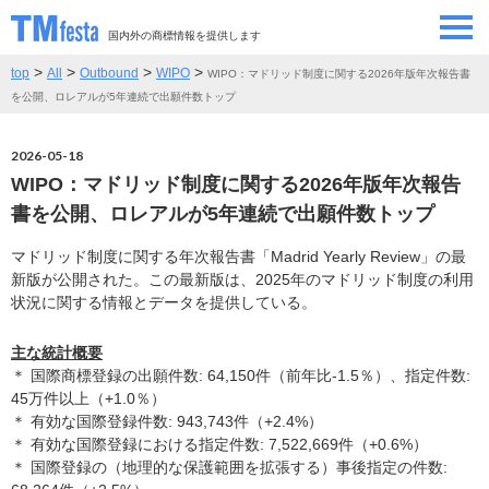
国内外の商標情報を提供します
>
>
>
>
top
All
Outbound
WIPO
WIPO：マドリッド制度に関する2026年版年次報告書
SEMINAR/EVENT
セミナー/イベント
を公開、ロレアルが5年連続で出願件数トップ
ABOUT
当サイトについて
2026-05-18
WIPO：マドリッド制度に関する2026年版年次報告
CONTRIBUTORS
情報提供者
書を公開、ロレアルが5年連続で出願件数トップ
マドリッド制度に関する年次報告書「Madrid Yearly Review」の最
CONTACT
お問い合わせ
新版が公開された。この最新版は、2025年のマドリッド制度の利用
状況に関する情報とデータを提供している。
主な統計概要
＊ 国際商標登録の出願件数: 64,150件（前年比-1.5％）、指定件数:
45万件以上（+1.0％）
＊ 有効な国際登録件数: 943,743件（+2.4%）
＊ 有効な国際登録における指定件数: 7,522,669件（+0.6%）
＊ 国際登録の（地理的な保護範囲を拡張する）事後指定の件数: