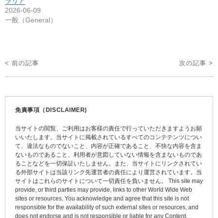
ラリア
2026-06-09
一般（General）
投
< 前の記事
次の記事 >
稿
ナ
ビ
免責事項（DISCLAIMER)
ゲ
当サイトの閲覧、ご利用はお客様の責任で行っていただきますようお願
ー
いいたします。当サイトに掲載されているすべてのコンテテンツについ
て、違法なものでないこと、内容が正確であること、不快な内容を含ま
シ
ないものであること、利用者が意図していない情報を含まないものであ
ョ
ることなどを一切保証いたしません。また、当サイトにリンクされてい
る外部サイトは当該リンク先運営者の責任により運営されています。当
ン
サイトはこれらのサイトについて一切責任を負いません。 This site may
provide, or third parties may provide, links to other World Wide Web
sites or resources. You acknowledge and agree that this site is not
responsible for the availability of such external sites or resources, and
does not endorse and is not responsible or liable for any Content,