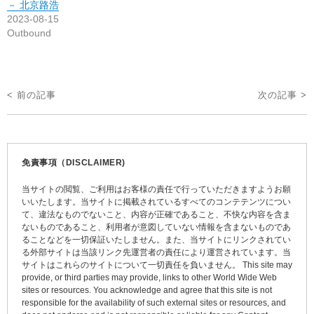
－ 北京路浩
2023-08-15
Outbound
投
< 前の記事
次の記事 >
稿
ナ
ビ
免責事項（DISCLAIMER)
ゲ
当サイトの閲覧、ご利用はお客様の責任で行っていただきますようお願
ー
いいたします。当サイトに掲載されているすべてのコンテテンツについ
て、違法なものでないこと、内容が正確であること、不快な内容を含ま
シ
ないものであること、利用者が意図していない情報を含まないものであ
ョ
ることなどを一切保証いたしません。また、当サイトにリンクされてい
る外部サイトは当該リンク先運営者の責任により運営されています。当
ン
サイトはこれらのサイトについて一切責任を負いません。 This site may
provide, or third parties may provide, links to other World Wide Web
sites or resources. You acknowledge and agree that this site is not
responsible for the availability of such external sites or resources, and