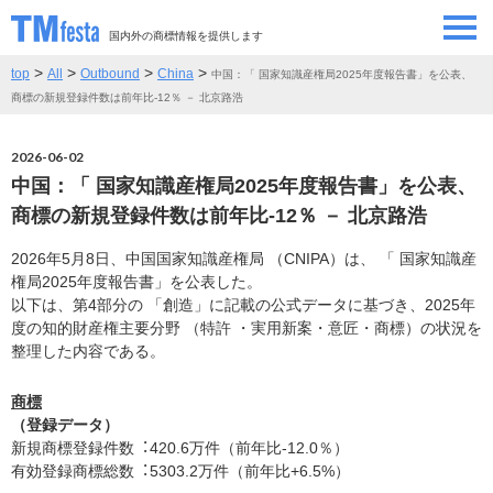
国内外の商標情報を提供します
>
>
>
>
top
All
Outbound
China
中国：「 国家知識産権局2025年度報告書」を公表、
SEMINAR/EVENT
セミナー/イベント
商標の新規登録件数は前年比-12％ － 北京路浩
ABOUT
当サイトについて
2026-06-02
中国：「 国家知識産権局2025年度報告書」を公表、
CONTRIBUTORS
情報提供者
商標の新規登録件数は前年比-12％ － 北京路浩
2026年5月8日、中国国家知識産権局 （CNIPA）は、 「 国家知識産
CONTACT
お問い合わせ
権局2025年度報告書」を公表した。
以下は、第4部分の 「創造」に記載の公式データに基づき、2025年
度の知的財産権主要分野 （特許 ・実用新案・意匠・商標）の状況を
整理した内容である。
商標
（登録データ）
新規商標登録件数︓420.6万件（前年比-12.0％）
有効登録商標総数︓5303.2万件（前年比+6.5%）