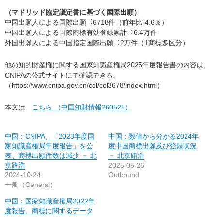
（マドリッド協定議定書に基づく国際出願）
中国出願人による国際出願︓6718件（前年比-4.6％）
中国出願人による国際商標有効登録累計︓6.4万件
外国出願人による中国指定国際出願︓2万件（1商標多区分）
他の知的財産権に関する国家知識産権局2025年度報告書の内容は、
CNIPAの公式サイトにて確認できる。
（https://www.cnipa.gov.cn/col/col3678/index.html）
本文は
こちら （中国知財情報260525）
中国：CNIPA、「2023年度国
中国：数値から分かる2024年
家知識産権局年度報告」を公
度中国商標出願及び登録状況
表、商標出願件数は減少 － 北
－ 北京路浩
京路浩
2025-05-26
2024-10-24
Outbound
一般（General）
中国：国家知識産権局2022年
度報告、商標に関するデータ