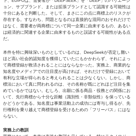
下、EUIPOは、需要者が「DEEPSEEK」を「DEEP」のバリエーシ
ョン、サブブランド、または拡張ブランドとして認識する可能性は
十分にあると判断した。そして、まさにこの点に商標上のリスクが
存在する。すなわち、問題となるのは直接的な混同のおそれだけで
はなく、需要者が両商標について同一企業に由来するもの、あるい
は経済的に関連する企業に由来するものと誤認する可能性がある点
だ。
本件を特に興味深いものとしているのは、DeepSeekが否定し難い
ほど高い社会的認知度を獲得していたにもかかわらず、それによっ
て商標登録が救済されることにはならなかった。実務上、商業的な
知名度やメディアでの注目度が高ければ、それだけで登録において
有利な立場が得られると考えられることは少なくない。しかし、商
標法において真に問われるのは、その名称が既にどれほど注目を集
めているかではない。むしろ、出願に係る商品・役務との関係にお
いて、先行商標から十分な距離（識別性・非類似性）を保っている
かどうかである。知名度は事業活動上の成功には寄与し得るが、先
行権利を乗り越えて商標登録を受けるための「フリーパス」にはな
らない。
実務上の教訓