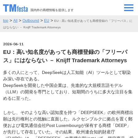
国内外の商標情報を提供します
>
>
>
>
top
All
Outbound
EU
EU：高い知名度があっても商標登録の「フリーパス」に
SEMINAR/EVENT
セミナー/イベント
はならない － Knijff Trademark Attorneys
ABOUT
当サイトについて
2026-06-11
EU：高い知名度があっても商標登録の「フリーパ
CONTRIBUTORS
情報提供者
ス」にはならない － Knijff Trademark Attorneys
多くの人にとって、DeepSeekは人工知能（AI）ツールとして馴染
CONTACT
お問い合わせ
み深い存在である。
DeepSeekを開発した中国企業は、先進的な大規模言語モデル
（LLM）の開発を専門としており、短期間のうちに多大な注目を集
めるに至った。
しかし、そのような高い認知度を持つ「DEEPSEEK」の欧州商標出
願は先行権利との抵触に直面した。ルクセンブルクに拠点を置く郵
便および電気通信会社Post Luxembourgが保有する商標「DEEP」
が先行して存在していた。その結果、欧州連合知的財産庁