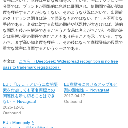
実務において、本件は有益な教訓を示している。特にテクノロジー
分野では、ブランドが国際的に急速に展開され、短期間で高い認知
度を獲得することが少なくない。そのような状況において、出願前
のクリアランス調査は決して贅沢なものではない。むしろ不可欠な
手続である。名称に対する市場の期待や話題性が大きければ、法的
な問題も後から解決できるだろうと安易に考えがちだが、今回の決
定は事態が逆の順序で進むこともあり得ることを示している。すな
わち、まず高い知名度を獲得し、その後になって商標登録の段階で
重大な障害に直面するというケースである。
本文は
こちら （DeepSeek: Widespread recognition is no free
pass to trademark registration）
EU：「by …」という二次的要
EU商標法におけるアップルと
素を付加しても著名商標との
梨の類似性 － Novagraaf
関連性を断ち切ることはでき
2017-04-17
ない － Novagraaf
Outbound
2025-12-01
Outbound
EU：Monopoly と