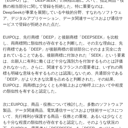
（EUIPO）は、「DEEPSEEK」の商標出願について、指定商品・役
務の相当部分に関して登録を拒絶した。特に重要なのは、
DeepSeekが事業を展開している中核的分野、すなわちソフトウェ
ア、デジタルアプリケーション、データ関連サービスおよび通信サ
ービスで登録が拒絶された点だ。
EUIPOは、先行商標「DEEP」と後願商標「DEEPSEEK」を比較
し、両商標間に類似性が存在すると判断した。その主な理由は、先
行商標である「DEEP」が後願商標の冒頭部分にそのまま完全に含
まれていることである。後願商標に付加された「SEEK」という要素
は、出願人に有利に働くほど十分な識別力を付加するものとは評価
されなかった。さらに、関連するフランスの需要者は、いずれの商
標も明確な意味を有するものとは認識しないため、共通部分である
「DEEP」がより大きな比重を占めると判断された。その結果、
EUIPOは、両商標は少なくとも外観上および称呼上において中程度
の類似性を有すると認定した。
次にEUIPOは、商品・役務について検討した。多数のソフトウェア
製品、データ関連商品、電気通信サービスおよび技術サービスにつ
いて、先行権利が保護する商品・役務との重複、あるいは少なくと
も十分な程度の類似性が存在すると認定した。そのような状況の