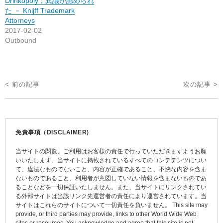
Drinkopoly；異議が認められ
た － Knijff Trademark
Attorneys
2017-02-02
Outbound
投
< 前の記事
次の記事 >
稿
ナ
ビ
免責事項（DISCLAIMER)
ゲ
当サイトの閲覧、ご利用はお客様の責任で行っていただきますようお願
ー
いいたします。当サイトに掲載されているすべてのコンテテンツについ
て、違法なものでないこと、内容が正確であること、不快な内容を含ま
シ
ないものであること、利用者が意図していない情報を含まないものであ
ョ
ることなどを一切保証いたしません。また、当サイトにリンクされてい
る外部サイトは当該リンク先運営者の責任により運営されています。当
ン
サイトはこれらのサイトについて一切責任を負いません。 This site may
provide, or third parties may provide, links to other World Wide Web
sites or resources. You acknowledge and agree that this site is not