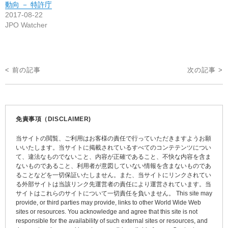
動向 － 特許庁
2017-08-22
JPO Watcher
投
< 前の記事
次の記事 >
稿
ナ
ビ
免責事項（DISCLAIMER)
ゲ
当サイトの閲覧、ご利用はお客様の責任で行っていただきますようお願
ー
いいたします。当サイトに掲載されているすべてのコンテテンツについ
て、違法なものでないこと、内容が正確であること、不快な内容を含ま
シ
ないものであること、利用者が意図していない情報を含まないものであ
ョ
ることなどを一切保証いたしません。また、当サイトにリンクされてい
る外部サイトは当該リンク先運営者の責任により運営されています。当
ン
サイトはこれらのサイトについて一切責任を負いません。 This site may
provide, or third parties may provide, links to other World Wide Web
sites or resources. You acknowledge and agree that this site is not
responsible for the availability of such external sites or resources, and