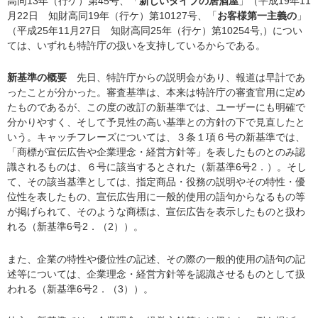
高同13年（行ケ）第45号、「
新しいタイプの居酒屋
」（平成19年11
月22日 知財高同19年（行ケ）第10127号、「
お客様第一主義の
」
（平成25年11月27日 知財高同25年（行ケ）第10254号,）につい
ては、いずれも特許庁の扱いを支持しているからである。
新基準の概要
先日、特許庁からの説明会があり、報道は早計であ
ったことが分かった。審査基準は、本来は特許庁の審査官用に定め
たものであるが、この度の改訂の新基準では、ユーザーにも明確で
分かりやすく、そして予見性の高い基準との方針の下で見直したと
いう。キャッチフレーズについては、３条１項６号の新基準では、
「商標が宣伝広告や企業理念・経営方針等」を表したものとのみ認
識されるものは、６号に該当するとされた（新基準6号2．）。そし
て、その該当基準としては、指定商品・役務の説明やその特性・優
位性を表したもの、宣伝広告用に一般的使用の語句からなるもの等
が掲げられて、そのような商標は、宣伝広告を表示したものと扱わ
れる（新基準6号2．（2））。
また、企業の特性や優位性の記述、その際の一般的使用の語句の記
述等については、企業理念・経営方針等を認識させるものとして扱
われる（新基準6号2．（3））。