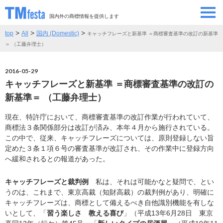
国内外の商標情報を提供します
>
>
>
top
All
国内 (Domestic)
キャッチフレーズと新基準 ＝商標審査基準の改訂の新基準
SEMINAR/EVENT
セミナー/イベント
＝ （工藤弁理士）
ABOUT
当サイトについて
2016-05-29
キャッチフレーズと新基準 ＝商標審査基準の改訂の
CONTRIBUTORS
情報提供者
新基準＝ （工藤弁理士）
現在、特許庁において、商標審査基準の改訂作業が行われていて、
CONTACT
お問い合わせ
商標法３条関係部分は改訂が済み、本年４月から施行されている。
この中で、従来、キャッチフレーズについては、原則登録しない旨
定めた３条１項６号の審査基準が改訂され、その作業中に登録方向
へ緩和されるとの報道があった。
キャッチフレーズと裁判例
私は、それは可能かなと疑問で、とい
うのは、これまで、東京高裁（知財高裁）の裁判例があり、明確に
キャッチフレーズは、商標として備えるべき自他識別機能を有しな
いとして、「
習う楽しさ 教える喜び
」（平成13年6月28日 東京