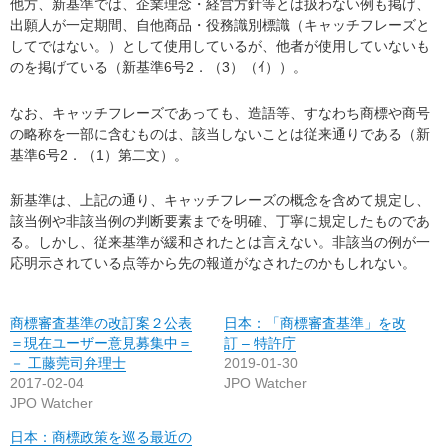
他方、新基準では、企業理念・経営方針等とは扱わない例も掲げ、
出願人が一定期間、自他商品・役務識別標識（キャッチフレーズと
してではない。）として使用しているが、他者が使用していないも
のを掲げている（新基準6号2．（3）（ｲ））。
なお、キャッチフレーズであっても、造語等、すなわち商標や商号
の略称を一部に含むものは、該当しないことは従来通りである（新
基準6号2．（1）第二文）。
新基準は、上記の通り、キャッチフレーズの概念を含めて規定し、
該当例や非該当例の判断要素までを明確、丁寧に規定したものであ
る。しかし、従来基準が緩和されたとは言えない。非該当の例が一
応明示されている点等から先の報道がなされたのかもしれない。
商標審査基準の改訂案２公表
日本：「商標審査基準」を改
＝現在ユーザー意見募集中＝
訂 – 特許庁
－ 工藤莞司弁理士
2019-01-30
2017-02-04
JPO Watcher
JPO Watcher
日本：商標政策を巡る最近の