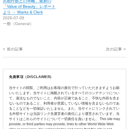
出願件数との乖離、最新の
「Value of Beauty」レポート
より － Marks & Clerk
2026-07-09
一般（General）
投
< 前の記事
次の記事 >
稿
ナ
ビ
免責事項（DISCLAIMER)
ゲ
当サイトの閲覧、ご利用はお客様の責任で行っていただきますようお願
ー
いいたします。当サイトに掲載されているすべてのコンテテンツについ
て、違法なものでないこと、内容が正確であること、不快な内容を含ま
シ
ないものであること、利用者が意図していない情報を含まないものであ
ョ
ることなどを一切保証いたしません。また、当サイトにリンクされてい
る外部サイトは当該リンク先運営者の責任により運営されています。当
ン
サイトはこれらのサイトについて一切責任を負いません。 This site may
provide, or third parties may provide, links to other World Wide Web