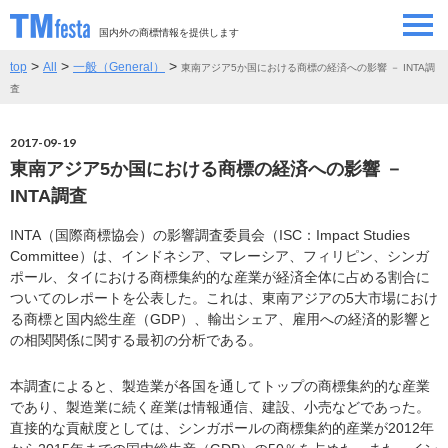
国内外の商標情報を提供します
>
>
>
top
All
一般（General）
東南アジア5か国における商標の経済への影響 － INTA調
SEMINAR/EVENT
セミナー/イベント
査
ABOUT
当サイトについて
2017-09-19
東南アジア5か国における商標の経済への影響 －
CONTRIBUTORS
情報提供者
INTA調査
INTA（国際商標協会）の影響調査委員会（ISC：Impact Studies
CONTACT
お問い合わせ
Committee）は、インドネシア、マレーシア、フィリピン、シンガ
ポール、タイにおける商標集約的な産業が経済全体に占める割合に
ついてのレポートを公表した。これは、東南アジアの5大市場におけ
る商標と国内総生産（GDP）、輸出シェア、雇用への経済的影響と
の相関関係に関する最初の分析である。
本調査によると、製造業が各国を通してトップの商標集約的な産業
であり、製造業に続く産業は情報通信、建設、小売などであった。
直接的な貢献度としては、シンガポールの商標集約的産業が2012年