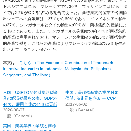
から2015年までの国内総生産（GDP）の50％を占めた。また、イン
ドネシアでは21％、マレーシアでは30％、フィリピンでは17％、タ
イでは22％がGDPに占める割合であった。商標集約的産業の各国輸
出シェアへの貢献度は、27％から60％であり、インドネシアの輸出
の27％、シンガポールとタイの輸出の60％が、商標集約的産業によ
るものであった。また、シンガポールの労働者の約29％が商標集約
的産業に雇用されており、マレーシアの労働者の約25％が商標集約
的産業で働き、これらの産業によりマレーシアの輸出の55％を生み
出されていることが分かった。
本文は
こちら （The Economic Contribution of Trademark-
Intensive Industries in Indonesia, Malaysia, the Philippines,
Singapore, and Thailand）
米国：USPTOが知財集約型産
中国：著作権産業の業界付加
業の経済効果を公表、GDPの
価値が5兆元を突破 ー CCPIT
44％、雇用全体の44％に貢献
2017-06-02
2026-08-07
一般（General）
一般（General）
英国：美容業界の業績と商標