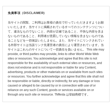
ナ
ビ
免責事項（DISCLAIMER)
ゲ
当サイトの閲覧、ご利用はお客様の責任で行っていただきますようお願
ー
いいたします。当サイトに掲載されているすべてのコンテテンツについ
て、違法なものでないこと、内容が正確であること、不快な内容を含ま
シ
ないものであること、利用者が意図していない情報を含まないものであ
ョ
ることなどを一切保証いたしません。また、当サイトにリンクされてい
る外部サイトは当該リンク先運営者の責任により運営されています。当
ン
サイトはこれらのサイトについて一切責任を負いません。 This site may
provide, or third parties may provide, links to other World Wide Web
sites or resources. You acknowledge and agree that this site is not
responsible for the availability of such external sites or resources, and
does not endorse and is not responsible or liable for any Content,
advertising, products or other materials on or available from such sites
or resources. You further acknowledge and agree that this site shall not
be responsible or liable, directly or indirectly, for any damage or loss
caused or alleged to be caused by or in connection with use of or
reliance on any such Content, goods or services available on or
through any such site or resource. TMfesta は登録商標です。