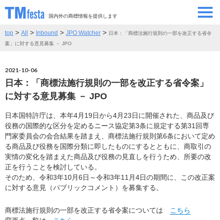
国内外の商標情報を提供します
>
>
>
>
top
All
Inbound
JPO Watcher
日本：「商標法施行規則の一部を改正する省令
SEMINAR/EVENT
セミナー/イベント
案」に対する意見募集 － JPO
ABOUT
当サイトについて
2021-10-06
日本：「商標法施行規則の一部を改正する省令案」
CONTRIBUTORS
情報提供者
に対する意見募集 － JPO
日本国特許庁は、本年4月19日から4月23日に開催された、商品及び
CONTACT
お問い合わせ
役務の国際的な区分を定めるニース協定第3条に規定する第31回専
門家委員会の会合結果を踏まえ、商標法施行規則第6条において定め
る商品及び役務を国際分類に即したものにするとともに、商取引の
実情の変化を踏まえた商品及び役務の見直しを行うため、所要の改
正を行うことを検討している。
そのため、令和3年10月6日～令和3年11月4日の期間に、この改正案
に対する意見（パブリックコメント）を募集する。
商標法施行規則の一部を改正する省令案については
こちら