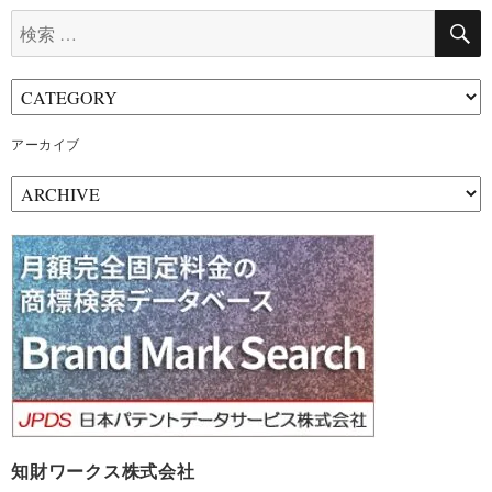
検
索:
アーカイブ
ア
ー
カ
イ
ブ
知財ワークス株式会社