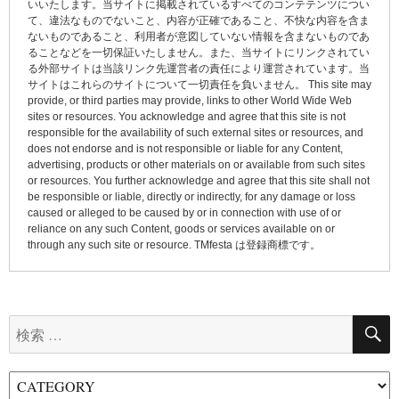
ー
いいたします。当サイトに掲載されているすべてのコンテテンツについ
て、違法なものでないこと、内容が正確であること、不快な内容を含ま
シ
ないものであること、利用者が意図していない情報を含まないものであ
ョ
ることなどを一切保証いたしません。また、当サイトにリンクされてい
る外部サイトは当該リンク先運営者の責任により運営されています。当
ン
サイトはこれらのサイトについて一切責任を負いません。 This site may
provide, or third parties may provide, links to other World Wide Web
sites or resources. You acknowledge and agree that this site is not
responsible for the availability of such external sites or resources, and
does not endorse and is not responsible or liable for any Content,
advertising, products or other materials on or available from such sites
or resources. You further acknowledge and agree that this site shall not
be responsible or liable, directly or indirectly, for any damage or loss
caused or alleged to be caused by or in connection with use of or
reliance on any such Content, goods or services available on or
through any such site or resource. TMfesta は登録商標です。
検
索: