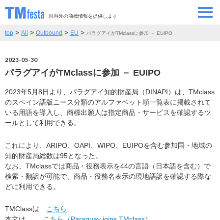
国内外の商標情報を提供します
>
>
>
>
top
All
Outbound
EU
パラグアイがTMclassに参加 － EUIPO
SEMINAR/EVENT
セミナー/イベント
2023-05-30
ABOUT
当サイトについて
パラグアイがTMclassに参加 － EUIPO
CONTRIBUTORS
情報提供者
2023年5月8日より、パラグアイ知的財産局（DINAPI）は、TMclass
のスペイン語版ニース分類のアルファベット順一覧表に掲載されて
いる用語を導入し、商標出願人は指定商品・サービスを確認するツ
CONTACT
ールとして利用できる。
お問い合わせ
これにより、ARIPO、OAPI、WIPO、EUIPOを含む参加国・地域の
知的財産局総数は95となった。
なお、TMclassでは商品・役務表示を44の言語（日本語を含む）で
検索・翻訳が可能で、商品・役務名表示の現地語訳を確認する際な
どに利用できる。
TMClassは
こちら
本文は
こちら（Paraguay joins TMclass）