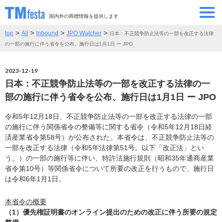
国内外の商標情報を提供します
>
>
>
>
top
All
Inbound
JPO Watcher
日本：不正競争防止法等の一部を改正する法律
SEMINAR/EVENT
セミナー/イベント
の一部の施行に伴う省令を公布、施行日は1月1日 ー JPO
ABOUT
当サイトについて
2023-12-19
日本：不正競争防止法等の一部を改正する法律の一
CONTRIBUTORS
情報提供者
部の施行に伴う省令を公布、施行日は1月1日 ー JPO
令和5年12月18日、不正競争防止法等の一部を改正する法律の一部
CONTACT
お問い合わせ
の施行に伴う関係省令の整備等に関する省令（令和5年12月18日経
済産業省令第58号）が公布された。本省令は、不正競争防止法等の
一部を改正する法律（令和5年法律第51号。以下「改正法」とい
う。）の一部の施行等に伴い、特許法施行規則（昭和35年通商産業
省令第10号）等関係省令について所要の改正を行うもので、施行日
は令和6年1月1日。
本省令の概要
（1）優先権証明書のオンライン提出のための改正に伴う所要の規定