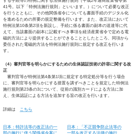
する手続等の特例に関する法律施行規則（平成2年通商産業省令第
41号。以下「特例法施行規則」といいます。）について必要な改正
を行うとともに、その他関係省令についても書面手続のデジタル化
を進めるための所要の規定整備を行います。また、改正法において
特例法第10条第2項を新設し、手続に係る書面の副本の送達等に代
えて、当該書面の副本に記載すべき事項を経済産業省令で定める電
磁的方法により提供することができることとしたところ、同項から
委任された電磁的方法を特例法施行規則に規定する改正を行いま
す。
（4）審判官等を明らかにするための生体認証技術の許容に関する改
正
審判官等が特例法第4条第1項に規定する特定処分等を行う場合
に、審判官等を明らかにする措置を講ずべきことを規定した特例法
施行規則第23条の3について、従前の識別カードによる方法に加
え、生体認証による方法を追加する旨の改正を行います。
詳細は
こちら
日本：特許法等の改正法の一
日本：「不正競争防止法等の
部の施行に伴う関係省令案に
一部を改正する法律の施行