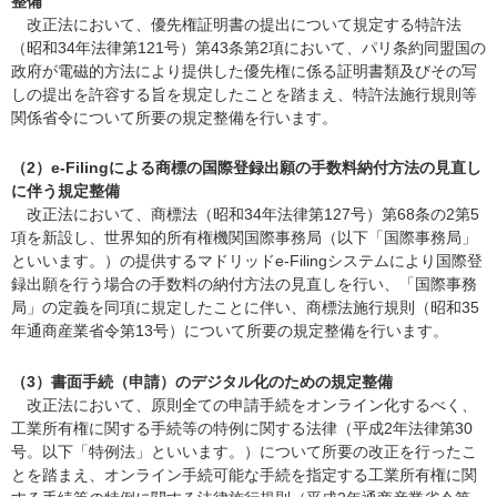
整備
改正法において、優先権証明書の提出について規定する特許法
（昭和34年法律第121号）第43条第2項において、パリ条約同盟国の
政府が電磁的方法により提供した優先権に係る証明書類及びその写
しの提出を許容する旨を規定したことを踏まえ、特許法施行規則等
関係省令について所要の規定整備を行います。
（2）e-Filingによる商標の国際登録出願の手数料納付方法の見直し
に伴う規定整備
改正法において、商標法（昭和34年法律第127号）第68条の2第5
項を新設し、世界知的所有権機関国際事務局（以下「国際事務局」
といいます。）の提供するマドリッドe-Filingシステムにより国際登
録出願を行う場合の手数料の納付方法の見直しを行い、「国際事務
局」の定義を同項に規定したことに伴い、商標法施行規則（昭和35
年通商産業省令第13号）について所要の規定整備を行います。
（3）書面手続（申請）のデジタル化のための規定整備
改正法において、原則全ての申請手続をオンライン化するべく、
工業所有権に関する手続等の特例に関する法律（平成2年法律第30
号。以下「特例法」といいます。）について所要の改正を行ったこ
とを踏まえ、オンライン手続可能な手続を指定する工業所有権に関