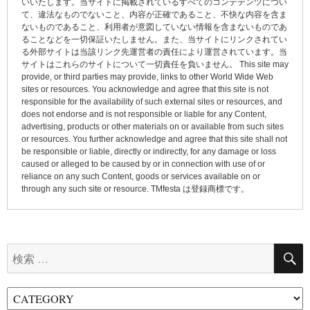
いいたします。当サイトに掲載されているすべてのコンテテンツについ
て、違法なものでないこと、内容が正確であること、不快な内容を含ま
シ
ないものであること、利用者が意図していない情報を含まないものであ
ョ
ることなどを一切保証いたしません。また、当サイトにリンクされてい
る外部サイトは当該リンク先運営者の責任により運営されています。当
ン
サイトはこれらのサイトについて一切責任を負いません。 This site may
provide, or third parties may provide, links to other World Wide Web
sites or resources. You acknowledge and agree that this site is not
responsible for the availability of such external sites or resources, and
does not endorse and is not responsible or liable for any Content,
advertising, products or other materials on or available from such sites
or resources. You further acknowledge and agree that this site shall not
be responsible or liable, directly or indirectly, for any damage or loss
caused or alleged to be caused by or in connection with use of or
reliance on any such Content, goods or services available on or
through any such site or resource. TMfesta は登録商標です。
検
索: