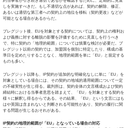
約当事者が引き続き適切であるかを確認するために、定期的に見直
しを実施すべきだ。もし不適切な点があれば、契約の解除、修正、
あるいは適切な第三者への契約上の地位を移転（契約更改）などが
可能となる場合があるからだ。
ブレグジット後、EUを対象とする契約については、契約上の権利お
よび義務に対する離脱の影響を評価するために見直しを行うべき
で、特に契約の「地理的範囲」については慎重な検討が必要だ。ブ
レグジット以前の契約では、加盟国を個別に特定したり、構成の基
準日を定めたりすることなく、地理的範囲を単に「EU」と規定する
ものも多い。
ブレグジット以降も、IP契約が追加的な明確化なしに単に「EU」を
対象としている場合には、その契約の地域的適用範囲について一定
の不確実性が生じ得る。裁判所は、契約全体の文言構成および契約
締結時における当事者意思を踏まえて、「EU」を対象とする契約を
様々に解釈し得るからである。その結果、「EU」という文言にはも
はや英国は含まれないと判断される可能性があり、契約の履行に関
する問題が生じるおそれがある。
IP契約の地理的範囲が「EU」となっている場合の対応