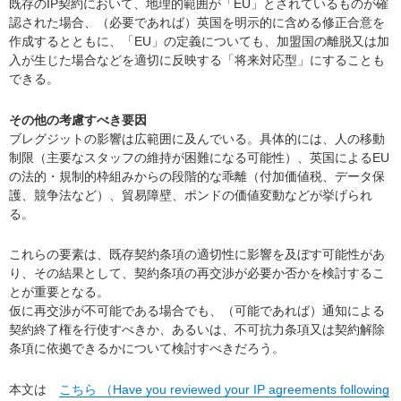
既存のIP契約において、地理的範囲が「EU」とされているものが確
認された場合、（必要であれば）英国を明示的に含める修正合意を
作成するとともに、「EU」の定義についても、加盟国の離脱又は加
入が生じた場合などを適切に反映する「将来対応型」にすることも
できる。
その他の考慮すべき要因
ブレグジットの影響は広範囲に及んでいる。具体的には、人の移動
制限（主要なスタッフの維持が困難になる可能性）、英国によるEU
の法的・規制的枠組みからの段階的な乖離（付加価値税、データ保
護、競争法など）、貿易障壁、ポンドの価値変動などが挙げられ
る。
これらの要素は、既存契約条項の適切性に影響を及ぼす可能性があ
り、その結果として、契約条項の再交渉が必要か否かを検討するこ
とが重要となる。
仮に再交渉が不可能である場合でも、（可能であれば）通知による
契約終了権を行使すべきか、あるいは、不可抗力条項又は契約解除
条項に依拠できるかについて検討すべきだろう。
本文は
こちら （Have you reviewed your IP agreements following