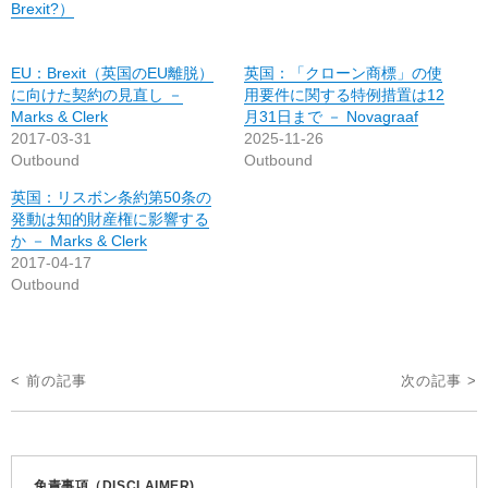
Brexit?）
EU：Brexit（英国のEU離脱）
英国：「クローン商標」の使
に向けた契約の見直し －
用要件に関する特例措置は12
Marks & Clerk
月31日まで － Novagraaf
2017-03-31
2025-11-26
Outbound
Outbound
英国：リスボン条約第50条の
発動は知的財産権に影響する
か － Marks & Clerk
2017-04-17
Outbound
投
< 前の記事
次の記事 >
稿
ナ
ビ
免責事項（DISCLAIMER)