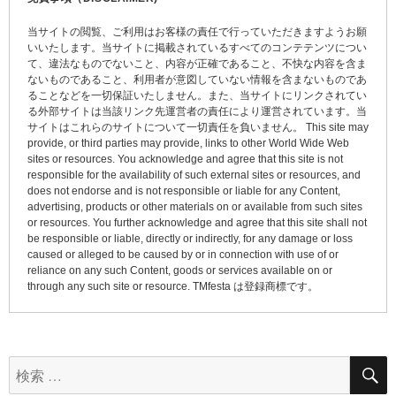
ゲ
当サイトの閲覧、ご利用はお客様の責任で行っていただきますようお願
ー
いいたします。当サイトに掲載されているすべてのコンテテンツについ
て、違法なものでないこと、内容が正確であること、不快な内容を含ま
シ
ないものであること、利用者が意図していない情報を含まないものであ
ョ
ることなどを一切保証いたしません。また、当サイトにリンクされてい
る外部サイトは当該リンク先運営者の責任により運営されています。当
ン
サイトはこれらのサイトについて一切責任を負いません。 This site may
provide, or third parties may provide, links to other World Wide Web
sites or resources. You acknowledge and agree that this site is not
responsible for the availability of such external sites or resources, and
does not endorse and is not responsible or liable for any Content,
advertising, products or other materials on or available from such sites
or resources. You further acknowledge and agree that this site shall not
be responsible or liable, directly or indirectly, for any damage or loss
caused or alleged to be caused by or in connection with use of or
reliance on any such Content, goods or services available on or
through any such site or resource. TMfesta は登録商標です。
検
索: