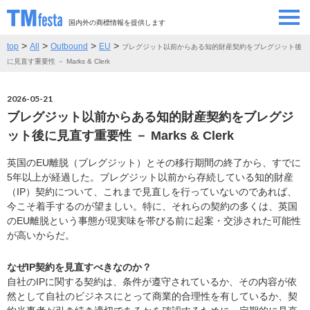
国内外の商標情報を提供します
>
>
>
>
top
All
Outbound
EU
ブレグジット以前からある知的財産契約をブレグジット後
SEMINAR/EVENT
セミナー/イベント
に見直す重要性 － Marks & Clerk
ABOUT
当サイトについて
2026-05-21
ブレグジット以前からある知的財産契約をブレグジ
CONTRIBUTORS
情報提供者
ット後に見直す重要性 － Marks & Clerk
英国のEU離脱（ブレグジット）とその移行期間の終了から、すでに
CONTACT
お問い合わせ
5年以上が経過した。ブレグジット以前から存続している知的財産
（IP）契約について、これまで見直しを行っていないのであれば、
今こそ着手するのが望ましい。特に、それらの契約の多くは、英国
のEU離脱という事態が現実味を帯びる前に起案・交渉された可能性
が高いからだ。
なぜIP契約を見直すべきなのか？
自社のIPに関する契約は、条件が遵守されているか、その内容が依
然として自社のビジネスにとって商業的合理性を有しているか、契