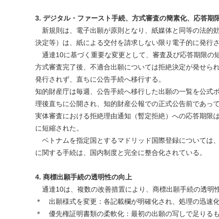
3. デジタル・ファースト手続、方式審査の簡素化、応答期
新規則は、電子出願が原則となり、紙媒体と同等の法的効
決定等）は、紙による交付を請求しない限り電子的に発行
通達10に基づく重要な変更として、審査及び応答期限の
方式審査完了後、不適合出願については拒絶決定が発せら
発行されず、直ちに公告手続へ移行する。
知的財産庁は毎週、公告手続へ移行した出願の一覧を公式
理後直ちに公開され、知的財産公報での正式公告前であっても、
実体審査における拒絶理由通知（暫定拒絶）への応答期限は
に短縮された。
ベトナムを指定国とするマドリッド国際登録については、
に関する手続は、国内制度と完全に整合化されている。
4. 商標出願手続の透明性の向上
通達10は、複数の改善措置により、商標出願手続の透明
＊ 出願様式を変更：各記載欄が明確化され、処理の迅速
＊ 優先権証明書類の柔軟化：最初の出願の写しで足りるも