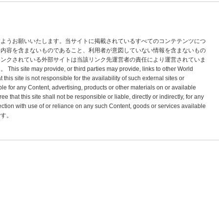
すようお願いいたします。当サイトに掲載されているすべてのコンテテンツにつ
な内容を含まないものであること、利用者が意図していない情報を含まないもの
リンクされている外部サイトは当該リンク先運営者の責任により運営されていま
vide, or third parties may provide, links to other World
s site is not responsible for the availability of such external sites or
le for any Content, advertising, products or other materials on or available
hat this site shall not be responsible or liable, directly or indirectly, for any
tion with use of or reliance on any such Content, goods or services available
標です。