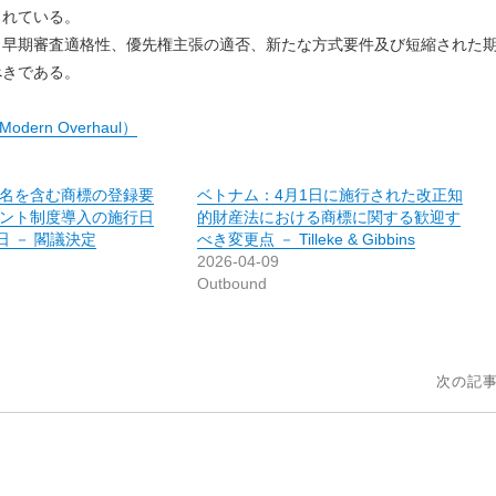
されている。
早期審査適格性、優先権主張の適否、新たな方式要件及び短縮された
べきである。
 Modern Overhaul）
名を含む商標の登録要
ベトナム：4月1日に施行された改正知
ント制度導入の施行日
的財産法における商標に関する歓迎す
日 － 閣議決定
べき変更点 － Tilleke & Gibbins
2026-04-09
Outbound
次の記事