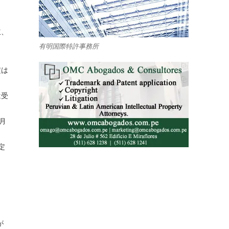
立、
有明国際特許事務所
定は
は受
月
定
が