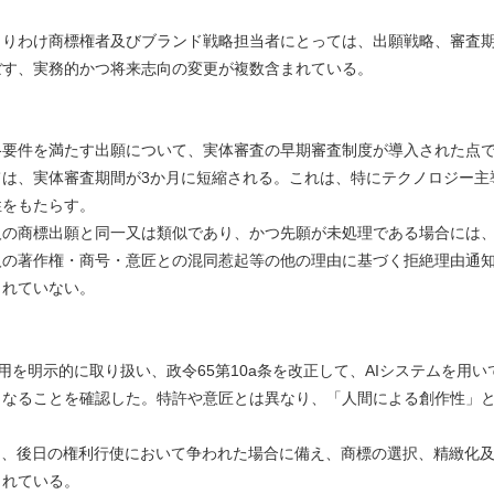
とりわけ商標権者及びブランド戦略担当者にとっては、出願戦略、審査
ぼす、実務的かつ将来志向の変更が複数含まれている。
要件を満たす出願について、実体審査の早期審査制度が導入された点
は、実体審査期間が3か月に短縮される。これは、特にテクノロジー主
位性をもたらす。
人の商標出願と同一又は類似であり、かつ先願が未処理である場合には
人の著作権・商号・意匠との混同惹起等の他の理由に基づく拒絶理由通
されていない。
用を明示的に取り扱い、政令65第10a条を改正して、AIシステムを用い
となることを確認した。特許や意匠とは異なり、「人間による創作性」
は、後日の権利行使において争われた場合に備え、商標の選択、精緻化
されている。