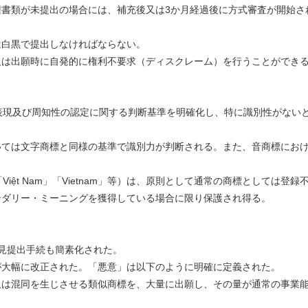
書類が未提出の場合には、補充後又は3か月経過後に方式審査が開始さ
は白黒で提出しなければならない。
人は出願時に自発的に権利不要求（ディスクレーム）を行うことができ
表現及び周知性の認定に関する判断基準を明確化し、特に識別性がない
いては文字商標と同様の基準で識別力が判断される。また、音商標にお
。
「Việt Nam」「Vietnam」等）は、原則として通常の商標としては登録
ンダリー・ミーニングを獲得している場合に限り保護され得る。
見提出手続も簡素化された。
大幅に改正された。「悪意」は以下のように明確に定義された。
又は混同を生じさせる類似商標を、大量に出願し、その量が通常の事業