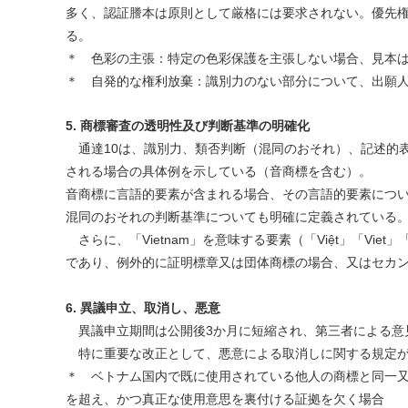
多く、認証謄本は原則として厳格には要求されない。優先権
る。
＊ 色彩の主張：特定の色彩保護を主張しない場合、見本
＊ 自発的な権利放棄：識別力のない部分について、出願
5. 商標審査の透明性及び判断基準の明確化
通達10は、識別力、類否判断（混同のおそれ）、記述的
される場合の具体例を示している（音商標を含む）。
音商標に言語的要素が含まれる場合、その言語的要素につ
混同のおそれの判断基準についても明確に定義されている
さらに、「Vietnam」を意味する要素（「Việt」「Viet」
であり、例外的に証明標章又は団体商標の場合、又はセカ
6. 異議申立、取消し、悪意
異議申立期間は公開後3か月に短縮され、第三者による意
特に重要な改正として、悪意による取消しに関する規定が
＊ ベトナム国内で既に使用されている他人の商標と同一
を超え、かつ真正な使用意思を裏付ける証拠を欠く場合