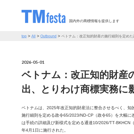
国内外の商標情報を提供します
>
>
>
top
All
Outbound
ベトナム：改正知的財産の施行細則を定めた政令を発
2026-05-01
ベトナム：改正知的財産
出、とりわけ商標実務に影響大 －
ベトナムは、2025年改正知的財産法に整合させるべく、知
施行細則を定める政令65/2023/ND-CP（政令65）を大幅に
は手続の詳細及び新様式を定める通達10/2026/TT-BKH
年4月1日に施行された。