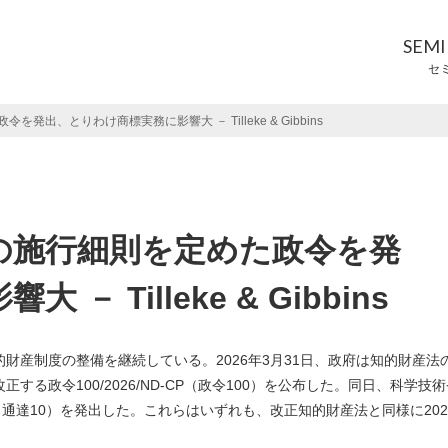
SEM
セ
出、とりわけ商標実務に影響大 － Tilleke & Gibbins
の施行細則を定めた政令を発
 Tilleke & Gibbins
的財産制度の整備を継続している。2026年3月31日、政府は知的財産法
改正する政令100/2026/ND-CP（政令100）を公布した。同日、科学技
CN（通達10）を発出した。これらはいずれも、改正知的財産法と同様に202