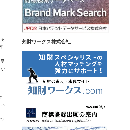
期
であ
知財ワークス株式会社
導
、早
知が
て
とい
及び