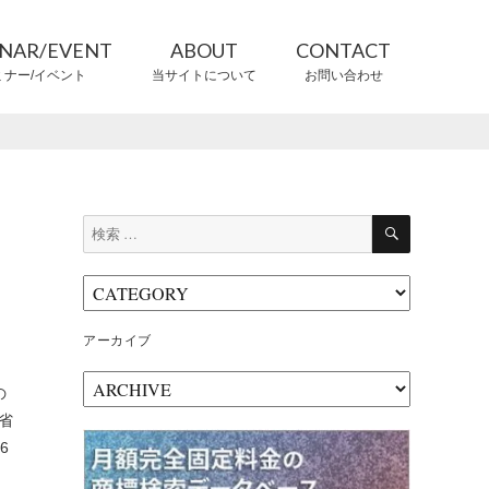
INAR/EVENT
ABOUT
CONTACT
ミナー/イベント
当サイトについて
お問い合わせ
CONTRIBUTORS
情報提供者
検
検
索
索:
アーカイブ
ア
の
ー
術省
カ
6
イ
ブ