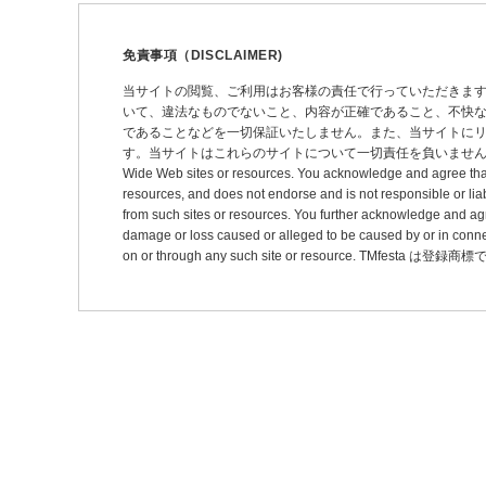
ゲ
ー
免責事項（DISCLAIMER)
シ
当サイトの閲覧、ご利用はお客様の責任で行っていただきま
いて、違法なものでないこと、内容が正確であること、不快
ョ
であることなどを一切保証いたしません。また、当サイトに
ン
す。当サイトはこれらのサイトについて一切責任を負いません。 This site may pro
Wide Web sites or resources. You acknowledge and agree that thi
resources, and does not endorse and is not responsible or liab
from such sites or resources. You further acknowledge and agree t
damage or loss caused or alleged to be caused by or in connec
on or through any such site or resource. TMfesta は登録商