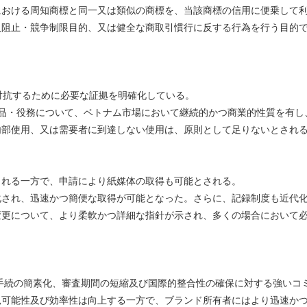
における周知商標と同一又は類似の商標を、当該商標の信用に便乗して
入阻止・競争制限目的、又は健全な商取引慣行に反する行為を行う目的
対抗するために必要な証拠を明確化している。
品・役務について、ベトナム市場において継続的かつ商業的性質を有し
内部使用、又は需要者に到達しない使用は、原則として足りないとされ
れる一方で、申請により紙媒体の取得も可能とされる。
され、迅速かつ簡便な取得が可能となった。さらに、記録制度も近代
変更について、より柔軟かつ詳細な指針が示され、多くの場合において
手続の簡素化、審査期間の短縮及び国際的整合性の確保に対する強いコ
見可能性及び効率性は向上する一方で、ブランド所有者にはより迅速か