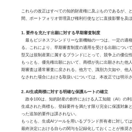
これらの改正はすべての知的財産権に及ぶものであるが、
間、ポートフォリオ管理及び権利行使などに直接影響を及
1. 要件を充たす出願に対する早期審査制度
最もビジネスフレンドリーな新機軸の一つは、一定の適格
る。これにより、早期審査制度の適用を受ける出願について
型又は規制産業に属するブランドにとって、競争上の優
もっとも、優先権出願において、商標が先に出願された他
期審査は通常審査に戻される。他方で、識別力欠如や、他
なされた場合における取扱いについては、本改正では明示
2. AI生成商標に対する明確な保護ルートの確立
政令100は、知的財産の創作における人工知能（AI）の利
生成された商標も、登録要件を満たす限り完全に保護対象
った追加的要件は課されない。
もっとも、生成AIツールを用いるブランド所有者に対して
最終決定における自らの関与を記録化しておくことが推奨