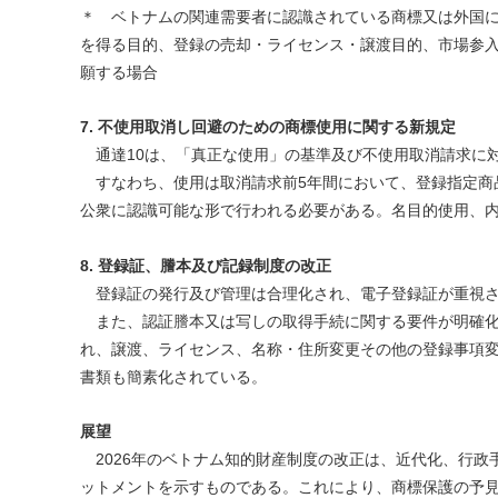
＊ ベトナムの関連需要者に認識されている商標又は外国
を得る目的、登録の売却・ライセンス・譲渡目的、市場参
願する場合
7. 不使用取消し回避のための商標使用に関する新規定
通達10は、「真正な使用」の基準及び不使用取消請求に
すなわち、使用は取消請求前5年間において、登録指定商
公衆に認識可能な形で行われる必要がある。名目的使用、
8. 登録証、謄本及び記録制度の改正
登録証の発行及び管理は合理化され、電子登録証が重視さ
また、認証謄本又は写しの取得手続に関する要件が明確化
れ、譲渡、ライセンス、名称・住所変更その他の登録事項
書類も簡素化されている。
展望
2026年のベトナム知的財産制度の改正は、近代化、行政
ットメントを示すものである。これにより、商標保護の予