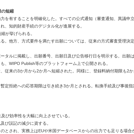
限の短縮
力を有することを明確化した。すべての公式通知（審査通知、異議申
され、知的財産手続のデジタル化が進展する。
短縮が挙げられる。
れる。他方、方式要件を満たす出願については、従来の方式審査受理決
ポータルに掲載し、出願番号、出願日及び公告移行日を明示する。出願
WIPO Publish等のプラットフォーム上で公開される。
、従来の3か月から2か月へ短縮された。同様に、登録料納付期限も2か
暫定拒絶への応答期限は引き続き3か月とされる。転換手続及び事後指
性及び効率性を大幅に向上させている。
化及び誤記の減少に資する。
のとされ、実務上はEUや米国データベースからの出力でも足りる場合