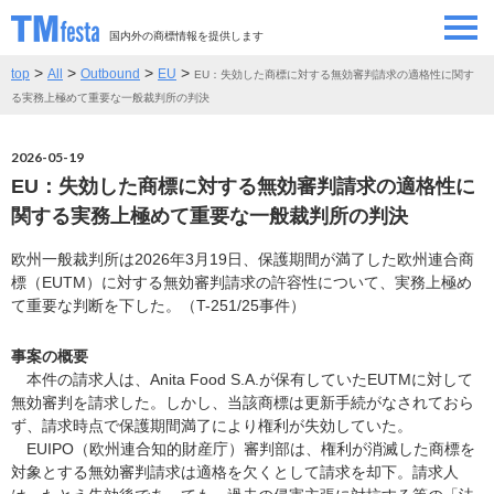
国内外の商標情報を提供します
>
>
>
>
top
All
Outbound
EU
EU：失効した商標に対する無効審判請求の適格性に関す
SEMINAR/EVENT
セミナー/イベント
る実務上極めて重要な一般裁判所の判決
ABOUT
当サイトについて
2026-05-19
EU：失効した商標に対する無効審判請求の適格性に
CONTRIBUTORS
情報提供者
関する実務上極めて重要な一般裁判所の判決
欧州一般裁判所は2026年3月19日、保護期間が満了した欧州連合商
CONTACT
お問い合わせ
標（EUTM）に対する無効審判請求の許容性について、実務上極め
て重要な判断を下した。（T-251/25事件）
事案の概要
本件の請求人は、Anita Food S.A.が保有していたEUTMに対して
無効審判を請求した。しかし、当該商標は更新手続がなされておら
ず、請求時点で保護期間満了により権利が失効していた。
EUIPO（欧州連合知的財産庁）審判部は、権利が消滅した商標を
対象とする無効審判請求は適格を欠くとして請求を却下。請求人