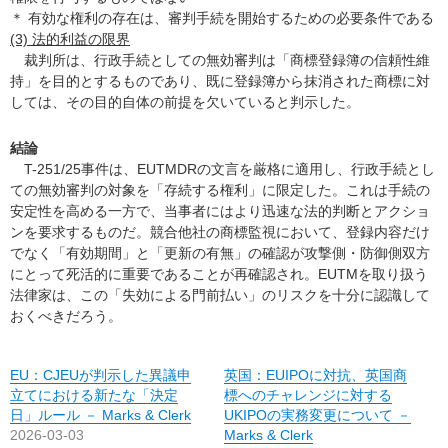
＊ 有効な権利の存在は、審判手続を開始するための必要条件である
(3) 法的利益の限界
裁判所は、行政手続としての無効審判は「商標登録簿の信頼性維
持」を目的とするものであり、既に登録簿から抹消された商標に対
しては、その目的自体の前提を欠いていると判示した。
結論
T-251/25事件は、EUTMDRの文言を厳格に適用し、行政手続とし
ての無効審判の対象を「存続する権利」に限定した。これは手続の
安定性を高める一方で、当事者にはより迅速な法的判断とアクショ
ンを要求するものだ。競合他社の商標監視において、登録内容だけ
でなく「有効期間」と「更新の有無」の確認が攻撃側・防御側双方
にとって死活的に重要であることが再確認され。EUTMを取り扱う
法律家は、この「失効による門前払い」のリスクを十分に認識して
おくべきだろう。
EU：CJEUが判示した異議申
英国：EUIPOに対抗、英国商
立てにおける新たな「決定
標へのチャレンジに対する
日」ルール － Marks & Clerk
UKIPOの実務変更について －
2026-03-03
Marks & Clerk