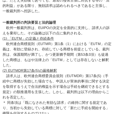
は、たとえ失効後であっても、過去の侵害主張に対抗する等の「法
的利益」がある限り、無効請求は認められるべきであると主張し、
一般裁判所へ控訴した。
一般裁判所の判決要旨と法的論理
欧州一般裁判所は、EUIPOの決定を全面的に支持し、請求人の訴
えを棄却した。その論拠は以下の点に集約される。
(1) 「EUTM」の定義と存続条件
欧州連合商標規則（EUTMR）第1条（1）における「EUTM」の定
義は、有効に登録され、存続している商標を前提としている。裁判
所は、保護期間が満了し、かつ更新猶予期間（第53条3項）も徒過
した商標は、もはや法律上の「EUTM」としては存在しないと解釈
した。
(2) EUTMDR第17条(5)の厳格解釈
請求人は、欧州連合商標委員会規則（EUTMDR）第17条(5)（手
続中に商標が失効した場合でも、申請人が実体的事項に関する決定
を取得するうえで合法的権益を示す場合は手続を継続できるとする
規定）の類推適用を主張した。しかし、裁判所は以下の理由からこ
れを否定した。
＊ 同条項は「既になされた有効な請求」の維持に関する規定であ
り、当初から失効している商標に対して「新たに手続を開始する」
権限を付与するものではない