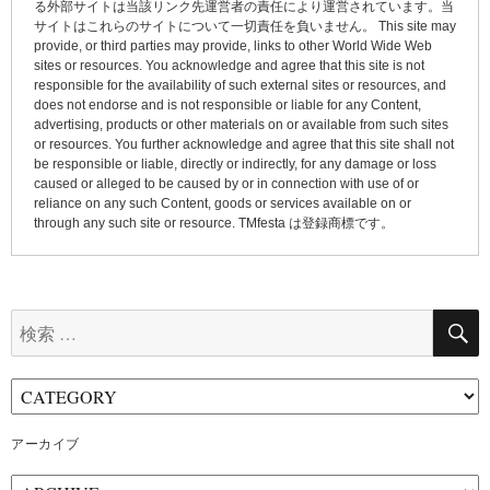
る外部サイトは当該リンク先運営者の責任により運営されています。当
ン
サイトはこれらのサイトについて一切責任を負いません。 This site may
provide, or third parties may provide, links to other World Wide Web
sites or resources. You acknowledge and agree that this site is not
responsible for the availability of such external sites or resources, and
does not endorse and is not responsible or liable for any Content,
advertising, products or other materials on or available from such sites
or resources. You further acknowledge and agree that this site shall not
be responsible or liable, directly or indirectly, for any damage or loss
caused or alleged to be caused by or in connection with use of or
reliance on any such Content, goods or services available on or
through any such site or resource. TMfesta は登録商標です。
検
索:
アーカイブ
ア