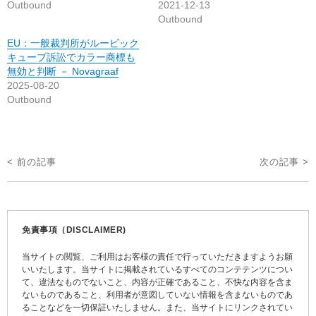
Outbound
2021-12-13
Outbound
EU：一般裁判所がルービック
キューブ訴訟でカラー商標も
無効と判断 － Novagraaf
2025-08-20
Outbound
投
< 前の記事
次の記事 >
稿
ナ
ビ
免責事項（DISCLAIMER)
ゲ
当サイトの閲覧、ご利用はお客様の責任で行っていただきますようお願
ー
いいたします。当サイトに掲載されているすべてのコンテテンツについ
て、違法なものでないこと、内容が正確であること、不快な内容を含ま
シ
ないものであること、利用者が意図していない情報を含まないものであ
ョ
ることなどを一切保証いたしません。また、当サイトにリンクされてい