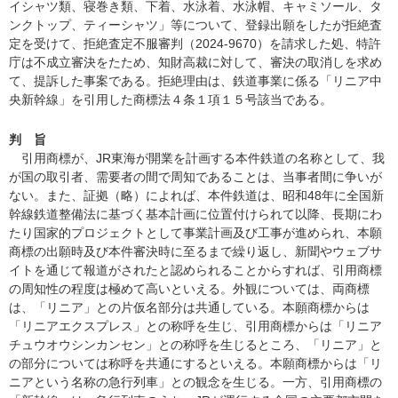
イシャツ類、寝巻き類、下着、水泳着、水泳帽、キャミソール、タ
ンクトップ、ティーシャツ」等について、登録出願をしたが拒絶査
定を受けて、拒絶査定不服審判（2024-9670）を請求した処、特許
庁は不成立審決をたため、知財高裁に対して、審決の取消しを求め
て、提訴した事案である。拒絶理由は、鉄道事業に係る「リニア中
央新幹線」を引用した商標法４条１項１５号該当である。
判 旨
引用商標が、JR東海が開業を計画する本件鉄道の名称として、我
が国の取引者、需要者の間で周知であることは、当事者間に争いが
ない。また、証拠（略）によれば、本件鉄道は、昭和48年に全国新
幹線鉄道整備法に基づく基本計画に位置付けられて以降、長期にわ
たり国家的プロジェクトとして事業計画及び工事が進められ、本願
商標の出願時及び本件審決時に至るまで繰り返し、新聞やウェブサ
イトを通じて報道がされたと認められることからすれば、引用商標
の周知性の程度は極めて高いといえる。外観については、両商標
は、「リニア」との片仮名部分は共通している。本願商標からは
「リニアエクスプレス」との称呼を生じ、引用商標からは「リニア
チュウオウシンカンセン」との称呼を生じるところ、「リニア」と
の部分については称呼を共通にするといえる。本願商標からは「リ
ニアという名称の急行列車」との観念を生じる。一方、引用商標の