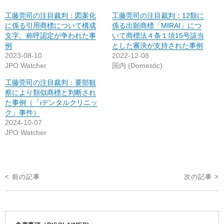
工藤莞司の注目裁判：図案化
工藤莞司の注目裁判：12類に
に係る引用商標について構成
係る出願商標「MIRAI」につ
文字、称呼認定が争われた事
いて商標法４条１項15号該当
例
とした審決が支持された事例
2023-08-10
2022-12-08
JPO Watcher
国内 (Domestic)
工藤莞司の注目裁判：要部観
察により類似商標と判断され
た事例（「iデンタルクリニッ
ク」事件）
2024-10-07
JPO Watcher
投
< 前の記事
次の記事 >
稿
ナ
ビ