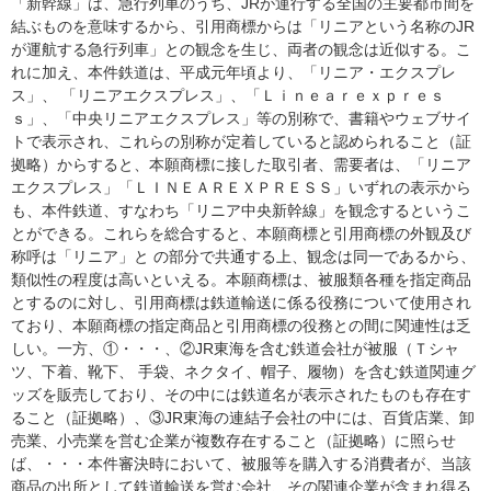
「新幹線」は、急行列車のうち、JRが運行する全国の主要都市間を
結ぶものを意味するから、引用商標からは「リニアという名称のJR
が運航する急行列車」との観念を生じ、両者の観念は近似する。こ
れに加え、本件鉄道は、平成元年頃より、「リニア・エクスプレ
ス」、 「リニアエクスプレス」、「Ｌｉｎｅａｒｅｘｐｒｅｓ
ｓ」、「中央リニアエクスプレス」等の別称で、書籍やウェブサイ
トで表示され、これらの別称が定着していると認められること（証
拠略）からすると、本願商標に接した取引者、需要者は、「リニア
エクスプレス」「ＬＩＮＥＡＲＥＸＰＲＥＳＳ」いずれの表示から
も、本件鉄道、すなわち「リニア中央新幹線」を観念するというこ
とができる。これらを総合すると、本願商標と引用商標の外観及び
称呼は「リニア」と の部分で共通する上、観念は同一であるから、
類似性の程度は高いといえる。本願商標は、被服類各種を指定商品
とするのに対し、引用商標は鉄道輸送に係る役務について使用され
ており、本願商標の指定商品と引用商標の役務との間に関連性は乏
しい。一方、①・・・、②JR東海を含む鉄道会社が被服（Ｔシャ
ツ、下着、靴下、 手袋、ネクタイ、帽子、履物）を含む鉄道関連グ
ッズを販売しており、その中には鉄道名が表示されたものも存在す
ること（証拠略）、③JR東海の連結子会社の中には、百貨店業、卸
売業、小売業を営む企業が複数存在すること（証拠略）に照らせ
ば、・・・本件審決時において、被服等を購入する消費者が、当該
商品の出所として鉄道輸送を営む会社、その関連企業が含まれ得る