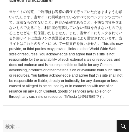
免責事項（DISCLAIMER)
ゲ
当サイトの閲覧、ご利用はお客様の責任で行っていただきますようお願
ー
いいたします。当サイトに掲載されているすべてのコンテテンツについ
て、違法なものでないこと、内容が正確であること、不快な内容を含ま
シ
ないものであること、利用者が意図していない情報を含まないものであ
ョ
ることなどを一切保証いたしません。また、当サイトにリンクされてい
る外部サイトは当該リンク先運営者の責任により運営されています。当
ン
サイトはこれらのサイトについて一切責任を負いません。 This site may
provide, or third parties may provide, links to other World Wide Web
sites or resources. You acknowledge and agree that this site is not
responsible for the availability of such external sites or resources, and
does not endorse and is not responsible or liable for any Content,
advertising, products or other materials on or available from such sites
or resources. You further acknowledge and agree that this site shall not
be responsible or liable, directly or indirectly, for any damage or loss
caused or alleged to be caused by or in connection with use of or
reliance on any such Content, goods or services available on or
through any such site or resource. TMfesta は登録商標です。
検
索: