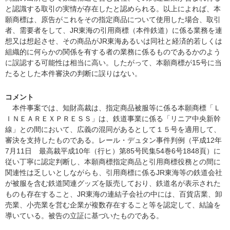
と認識する取引の実情が存在したと認められる。以上によれば、本
願商標は、原告がこれをその指定商品について使用した場合、取引
者、需要者をして、JR東海の引用商標（本件鉄道）に係る業務を連
想又は想起させ、その商品がJR東海あるいは同社と経済的若しくは
組織的に何らかの関係を有する者の業務に係るものであるかのよう
に誤認する可能性は相当に高い。したがって、本願商標が15号に当
たるとした本件審決の判断に誤りはない。
コメント
本件事案では、知財高裁は、指定商品被服等に係る本願商標「Ｌ
ＩＮＥＡＲＥＸＰＲＥＳＳ」は、鉄道事業に係る「リニア中央新幹
線」との間において、広義の混同があるとして１５号を適用して、
審決を支持したものである。レール・デュタン事件判例（平成12年
7月11日 最高裁平成10年（行ヒ）第85号民集54巻6号1848頁）に
従い丁寧に認定判断し、本願商標指定商品と引用商標役務との間に
関連性は乏しいとしながらも、引用商標に係るJR東海等の鉄道会社
が被服を含む鉄道関連グッズを販売しており、鉄道名が表示された
ものも存在すること、JR東海の連結子会社の中には、百貨店業、卸
売業、小売業を営む企業が複数存在すること等を認定して、結論を
導いている。被告の立証に基づいたものである。