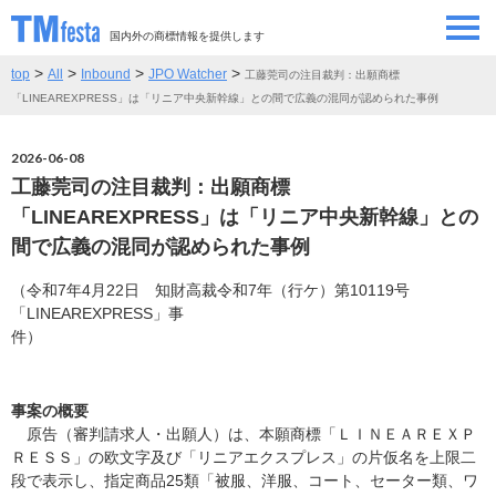
国内外の商標情報を提供します
>
>
>
>
top
All
Inbound
JPO Watcher
工藤莞司の注目裁判：出願商標
SEMINAR/EVENT
セミナー/イベント
「LINEAREXPRESS」は「リニア中央新幹線」との間で広義の混同が認められた事例
ABOUT
当サイトについて
2026-06-08
工藤莞司の注目裁判：出願商標
CONTRIBUTORS
情報提供者
「LINEAREXPRESS」は「リニア中央新幹線」との
間で広義の混同が認められた事例
CONTACT
お問い合わせ
（令和7年4月22日 知財高裁令和7年（行ケ）第10119号
「LINEAREXPRESS」事
件）
事案の概要
原告（審判請求人・出願人）は、本願商標「ＬＩＮＥＡＲＥＸＰ
ＲＥＳＳ」の欧文字及び「リニアエクスプレス」の片仮名を上限二
段で表示し、指定商品25類「被服、洋服、コート、セーター類、ワ