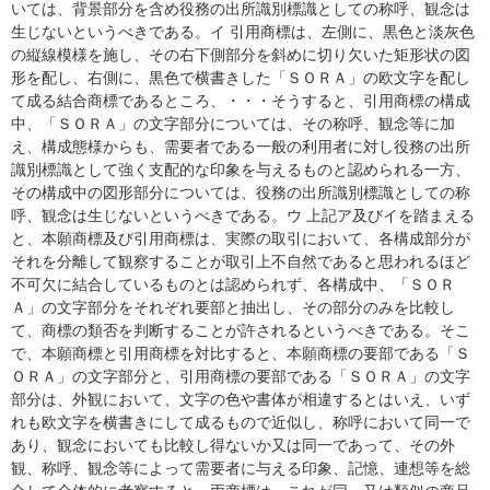
いては、背景部分を含め役務の出所識別標識としての称呼、観念は
生じないというべきである。イ 引用商標は、左側に、黒色と淡灰色
の縦線模様を施し、その右下側部分を斜めに切り欠いた矩形状の図
形を配し、右側に、黒色で横書きした「ＳＯＲＡ」の欧文字を配し
て成る結合商標であるところ、・・・そうすると、引用商標の構成
中、「ＳＯＲＡ」の文字部分については、その称呼、観念等に加
え、構成態様からも、需要者である一般の利用者に対し役務の出所
識別標識として強く支配的な印象を与えるものと認められる一方、
その構成中の図形部分については、役務の出所識別標識としての称
呼、観念は生じないというべきである。ウ 上記ア及びイを踏まえる
と、本願商標及び引用商標は、実際の取引において、各構成部分が
それを分離して観察することが取引上不自然であると思われるほど
不可欠に結合しているものとは認められず、各構成中、「ＳＯＲ
Ａ」の文字部分をそれぞれ要部と抽出し、その部分のみを比較し
て、商標の類否を判断することが許されるというべきである。そこ
で、本願商標と引用商標を対比すると、本願商標の要部である「Ｓ
ＯＲＡ」の文字部分と、引用商標の要部である「ＳＯＲＡ」の文字
部分は、外観において、文字の色や書体が相違するとはいえ、いず
れも欧文字を横書きにして成るもので近似し、称呼において同一で
あり、観念においても比較し得ないか又は同一であって、その外
観、称呼、観念等によって需要者に与える印象、記憶、連想等を総