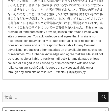
当サイトの閲覧、ご利用はお客様の責任で行っていただきますようお願
ー
いいたします。当サイトに掲載されているすべてのコンテテンツについ
て、違法なものでないこと、内容が正確であること、不快な内容を含ま
シ
ないものであること、利用者が意図していない情報を含まないものであ
ョ
ることなどを一切保証いたしません。また、当サイトにリンクされてい
る外部サイトは当該リンク先運営者の責任により運営されています。当
ン
サイトはこれらのサイトについて一切責任を負いません。 This site may
provide, or third parties may provide, links to other World Wide Web
sites or resources. You acknowledge and agree that this site is not
responsible for the availability of such external sites or resources, and
does not endorse and is not responsible or liable for any Content,
advertising, products or other materials on or available from such sites
or resources. You further acknowledge and agree that this site shall not
be responsible or liable, directly or indirectly, for any damage or loss
caused or alleged to be caused by or in connection with use of or
reliance on any such Content, goods or services available on or
through any such site or resource. TMfesta は登録商標です。
検
索: