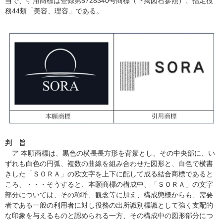
当で、引用商標は登録第5728340号商標（下掲図右参照）、指定役
務44類「美容、理容」である。
判 旨
ア 本願商標は、黒色の横長長方形を背景とし、その中央部に、い
ずれも白色の円弧、複数の曲線を組み合わせた図形と、白色で横書
きした「ＳＯＲＡ」の欧文字を上下に配して成る結合商標であると
ころ、・・・そうすると、本願商標の構成中、「ＳＯＲＡ」の文字
部分については、その称呼、観念等に加え、構成態様からも、需要
者である一般の利用者に対し役務の出所識別標識として強く支配的
な印象を与えるものと認められる一方、その構成中の図形部分につ