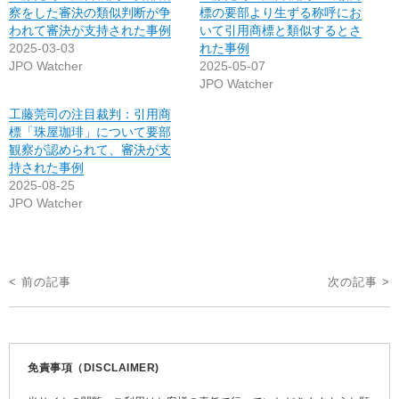
察をした審決の類似判断が争
標の要部より生ずる称呼にお
われて審決が支持された事例
いて引用商標と類似するとさ
2025-03-03
れた事例
JPO Watcher
2025-05-07
JPO Watcher
工藤莞司の注目裁判：引用商
標「珠屋珈琲」について要部
観察が認められて、審決が支
持された事例
2025-08-25
JPO Watcher
投
< 前の記事
次の記事 >
稿
ナ
ビ
免責事項（DISCLAIMER)
ゲ