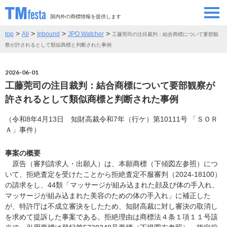
国内外の商標情報を提供します
>
>
>
>
top
All
Inbound
JPO Watcher
工藤莞司の注目裁判：結合商標について要部観
SEMINAR/EVENT
セミナー/イベント
察が許されるとして類似商標と判断された事例
ABOUT
当サイトについて
2026-06-01
工藤莞司の注目裁判：結合商標について要部観察が
CONTRIBUTORS
情報提供者
許されるとして類似商標と判断された事例
（令和8年4月13日 知財高裁令和7年（行ケ）第10111号 「ＳＯＲ
CONTACT
お問い合わせ
Ａ」事件）
事案の概要
原告（審判請求人・出願人）は、本願商標（下傾図左参照）につ
いて、拒絶査定を受けたことから拒絶査定不服審判（2024-18100）
の請求をし、44類「マッサージが組み込まれた顔及び体の手入れ、
マッサージが組み込まれた美容のための体の手入れ」に補正した
が、特許庁は不成立審決をしたため、知財高裁に対し審決の取消し
を求めて提訴した事案である。拒絶理由は商標法４条１項１１号該