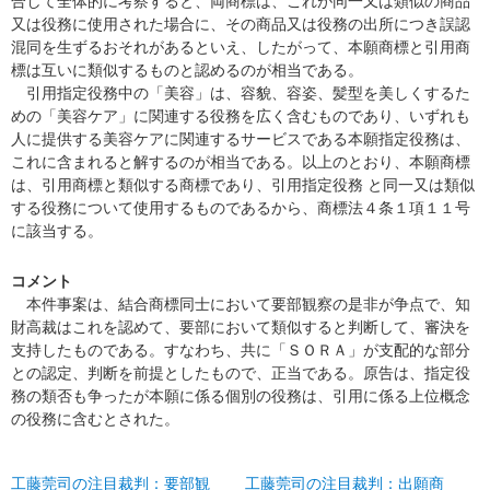
合して全体的に考察すると、両商標は、これが同一又は類似の商品
又は役務に使用された場合に、その商品又は役務の出所につき誤認
混同を生ずるおそれがあるといえ、したがって、本願商標と引用商
標は互いに類似するものと認めるのが相当である。
引用指定役務中の「美容」は、容貌、容姿、髪型を美しくするた
めの「美容ケア」に関連する役務を広く含むものであり、いずれも
人に提供する美容ケアに関連するサービスである本願指定役務は、
これに含まれると解するのが相当である。以上のとおり、本願商標
は、引用商標と類似する商標であり、引用指定役務 と同一又は類似
する役務について使用するものであるから、商標法４条１項１１号
に該当する。
コメント
本件事案は、結合商標同士において要部観察の是非が争点で、知
財高裁はこれを認めて、要部において類似すると判断して、審決を
支持したものである。すなわち、共に「ＳＯＲＡ」が支配的な部分
との認定、判断を前提としたもので、正当である。原告は、指定役
務の類否も争ったが本願に係る個別の役務は、引用に係る上位概念
の役務に含むとされた。
工藤莞司の注目裁判：要部観
工藤莞司の注目裁判：出願商