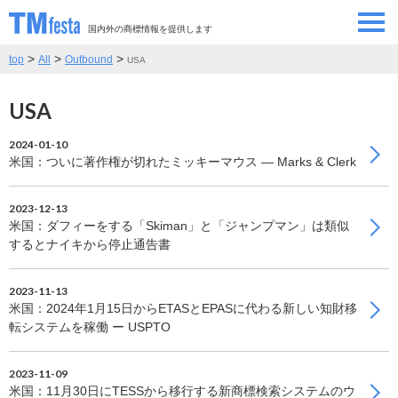
国内外の商標情報を提供します
>
>
>
top
All
Outbound
USA
SEMINAR/EVENT
セミナー/イベント
USA
ABOUT
当サイトについて
2024-01-10
CONTRIBUTORS
情報提供者
米国：ついに著作権が切れたミッキーマウス ― Marks & Clerk
2023-12-13
CONTACT
お問い合わせ
米国：ダフィーをする「Skiman」と「ジャンプマン」は類似
するとナイキから停止通告書
2023-11-13
米国：2024年1月15日からETASとEPASに代わる新しい知財移
転システムを稼働 ー USPTO
2023-11-09
米国：11月30日にTESSから移行する新商標検索システムのウ