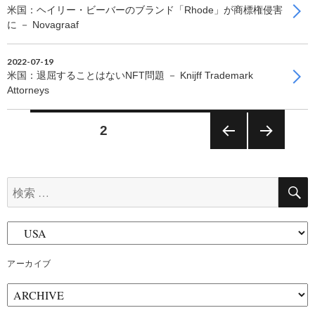
米国：ヘイリー・ビーバーのブランド「Rhode」が商標権侵害
に － Novagraaf
2022-07-19
米国：退屈することはないNFT問題 － Knijff Trademark
Attorneys
投
固定ページ
2
稿
前の
次の
ペー
ペー
ナ
ジ
ジ
検
索:
ビ
ゲ
アーカイブ
ー
ア
シ
ー