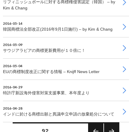
リフィニッシュボールに対する商標権侵害認定（韓国） – by
Kim & Chang
2016-05-14
韓国商標法全部改正(2016年9月1日施行) – by Kim & Chang
2016-05-09
サウジアラビアの商標更新費用が１０倍に！
2016-05-04
EUの商標制度改正に関する情報 – Knijff News Letter
2016-04-29
特許庁新設海外侵害対策支援事業、本年度より
2016-04-28
インドに於ける商標出願と異議申立申請の放棄処分について
投
固定ページ
92