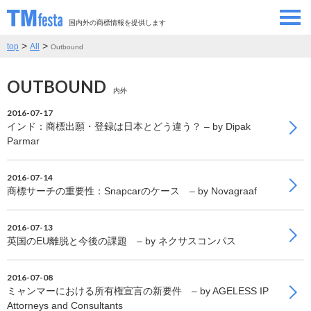
国内外の商標情報を提供します
>
>
top
All
Outbound
SEMINAR/EVENT
セミナー/イベント
OUTBOUND
ABOUT
当サイトについて
内外
2016-07-17
CONTRIBUTORS
情報提供者
インド：商標出願・登録は日本とどう違う？ – by Dipak
Parmar
CONTACT
お問い合わせ
2016-07-14
商標サーチの重要性：Snapcarのケース – by Novagraaf
2016-07-13
英国のEU離脱と今後の課題 – by ネクサスコンパス
2016-07-08
ミャンマーにおける所有権宣言の新要件 – by AGELESS IP
Attorneys and Consultants