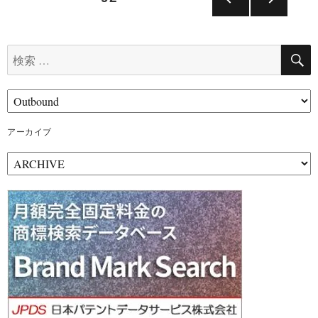
稿
前の
次の
ペー
ペー
ナ
ジ
ジ
検
索:
ビ
ゲ
アーカイブ
ー
ア
シ
ー
カ
ョ
イ
ブ
ン